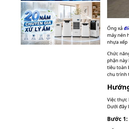
Ống xả
đi
máy nén h
nhựa xếp 
Chức năng
phận này h
tiêu toàn 
chu trình 
Hướng
Việc thực
Dưới đây 
Bước 1: 