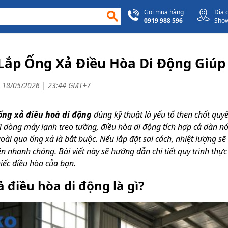
Gọi mua hàng
Địa 
0919 988 596
Sho
Lắp Ống Xả Điều Hòa Di Động Giú
 18/05/2026 | 23:44 GMT+7
ống xả điều hoà di động
đúng kỹ thuật là yếu tố then chốt quy
ới dòng máy lạnh treo tường, điều hòa di động tích hợp cả dàn n
oài qua ống xả là bắt buộc. Nếu lắp đặt sai cách, nhiệt lượng sẽ
n nhanh chóng. Bài viết này sẽ hướng dẫn chi tiết quy trình thự
iếc điều hòa của bạn.
 điều hòa di động là gì?