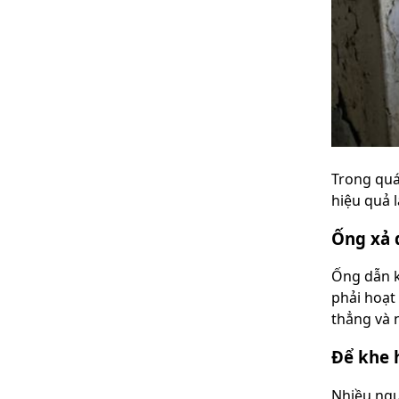
Trong quá
hiệu quả l
Ống xả 
Ống dẫn k
phải hoạt
thẳng và 
Để khe h
Nhiều ngư