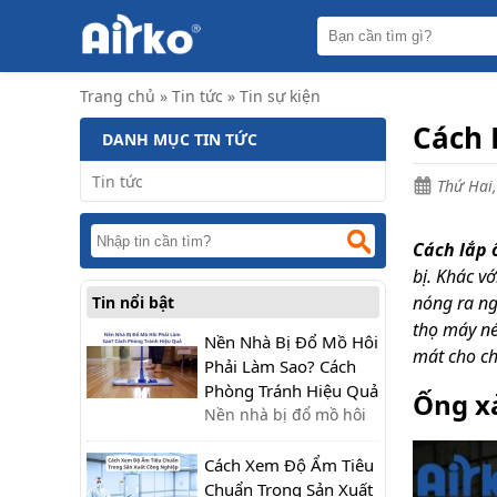
Trang
chủ
Máy
Trang chủ
»
Tin tức
»
Tin sự kiện
hút
ẩm
Cách 
DANH MỤC TIN TỨC
Máy
lọc
Tin tức
Thứ Hai,
không
khí
Cách lắp 
Điều
hòa
bị. Khác v
di
nóng ra ng
Tin nổi bật
động
công
thọ máy né
nghiệp
Nền Nhà Bị Đổ Mồ Hôi
mát cho ch
Phải Làm Sao? Cách
Tin
Phòng Tránh Hiệu Quả
Ống xả
tức
Nền nhà bị đổ mồ hôi
phải làm sao? Tìm hiểu
Liên
hệ
nguyên nhân và cách
Cách Xem Độ Ẩm Tiêu
xử lý nhanh, cùng giải
Chuẩn Trong Sản Xuất