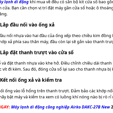
y lạnh di động
khi mua về đều có sẵn bộ kit cửa sổ bao gồ
n cửa. Bạn cần chọn vị trí đặt máy gần cửa sổ hoặc ô thoá
ăng.
 Lắp đầu nối vào ống xả
đầu nối nhựa vào hai đầu của ống xếp theo chiều kim đồng 
khớp xả phía sau thân máy, đầu còn lại sẽ gắn vào thanh trư
 Lắp đặt thanh trượt vào cửa sổ
 và đặt thanh nhựa vào khe hở. Điều chỉnh chiều dài thanh 
c vít đi kèm. Sau đó, đóng cửa sổ lại sao cho thanh nhựa bị
Kết nối ống xả và kiểm tra
ối ống vào lỗ hổng trên thanh trượt. Đảm bảo các khớp nối
 hãy bật máy và kiểm tra xem có luồng khí nóng nào bị rò r
NGAY:
Máy lạnh di động công nghiệp Airko DAKC-27B New
2