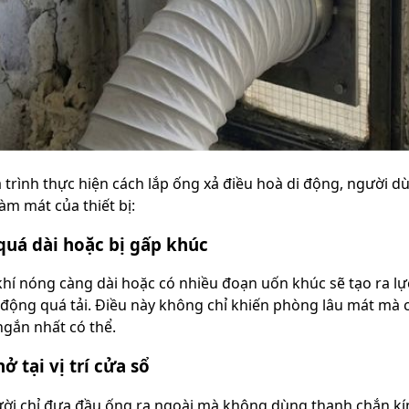
 trình thực hiện cách lắp ống xả điều hoà di động, người 
àm mát của thiết bị:
quá dài hoặc bị gấp khúc
hí nóng càng dài hoặc có nhiều đoạn uốn khúc sẽ tạo ra lực
 động quá tải. Điều này không chỉ khiến phòng lâu mát mà
ngắn nhất có thể.
ở tại vị trí cửa sổ
ời chỉ đưa đầu ống ra ngoài mà không dùng thanh chắn kín.