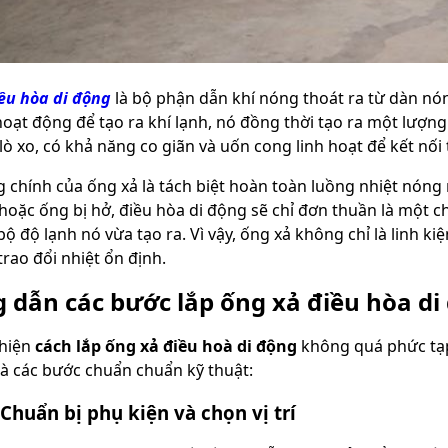
ều hòa di động
là bộ phận dẫn khí nóng thoát ra từ dàn nón
oạt động để tạo ra khí lạnh, nó đồng thời tạo ra một lượng
lò xo, có khả năng co giãn và uốn cong linh hoạt để kết nối
 chính của ống xả là tách biệt hoàn toàn luồng nhiệt nóng
oặc ống bị hở, điều hòa di động sẽ chỉ đơn thuần là một chiế
bộ độ lạnh nó vừa tạo ra. Vì vậy, ống xả không chỉ là linh kiệ
trao đổi nhiệt ổn định.
 dẫn các bước lắp ống xả điều hòa di
 hiện
cách lắp ống xả điều hoà di động
không quá phức tạp
là các bước chuẩn chuẩn kỹ thuật:
Chuẩn bị phụ kiện và chọn vị trí