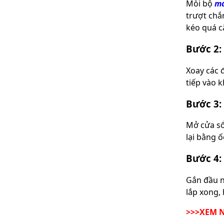
Mỗi bộ
má
trượt chắ
kéo quá c
Bước 2:
Xoay các 
tiếp vào 
Bước 3:
Mở cửa sổ
lại bằng ố
Bước 4: 
Gắn đầu n
lắp xong,
>>>XEM 