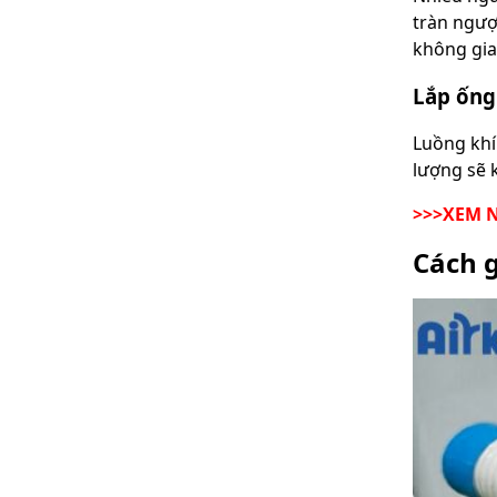
tràn ngượ
không gia
Lắp ống 
Luồng khí
lượng sẽ 
>>>XEM 
Cách g