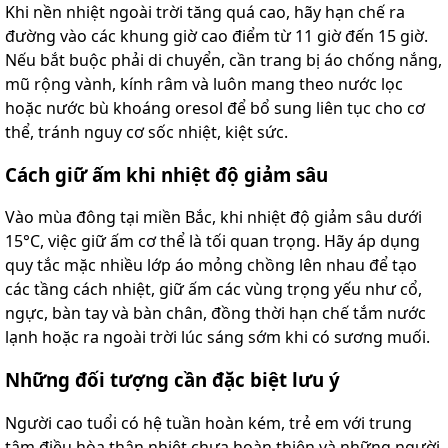
Khi nền nhiệt ngoài trời tăng quá cao, hãy hạn chế ra
đường vào các khung giờ cao điểm từ 11 giờ đến 15 giờ.
Nếu bắt buộc phải di chuyển, cần trang bị áo chống nắng,
mũ rộng vành, kính râm và luôn mang theo nước lọc
hoặc nước bù khoáng oresol để bổ sung liên tục cho cơ
thể, tránh nguy cơ sốc nhiệt, kiệt sức.
Cách giữ ấm khi nhiệt độ giảm sâu
Vào mùa đông tại miền Bắc, khi nhiệt độ giảm sâu dưới
15°C, việc giữ ấm cơ thể là tối quan trọng. Hãy áp dụng
quy tắc mặc nhiều lớp áo mỏng chồng lên nhau để tạo
các tầng cách nhiệt, giữ ấm các vùng trọng yếu như cổ,
ngực, bàn tay và bàn chân, đồng thời hạn chế tắm nước
lạnh hoặc ra ngoài trời lúc sáng sớm khi có sương muối.
Những đối tượng cần đặc biệt lưu ý
Người cao tuổi có hệ tuần hoàn kém, trẻ em với trung
tâm điều hòa thân nhiệt chưa hoàn thiện và những người