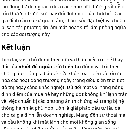
lao động tự do ngoài trời là các nhóm đối tượng rất dễ bị
tổn thương trước sự thay đổi đột ngột của thời tiết. Các
gia đình cần có sự quan tâm, chăm sóc đặc biệt và chuẩn
bị sẵn các phương án làm mát hoặc sưởi ấm phòng ngừa
cho các đối tượng này.
Kết luận
Tóm lại, việc chủ động theo dõi và thấu hiểu cơ chế thay
đổi của
nhiệt độ ngoài trời hiện tại
đóng vai trò then
chốt giúp chúng ta bảo vệ sức khỏe toàn diện và tối ưu
hóa các hoạt động thường ngày trong điều kiện thời tiết
đô thị ngày càng khắc nghiệt. Dù đối mặt với nắng nóng
đỉnh điểm của mùa hè hay những đợt không khí lạnh tràn
về, việc chuẩn bị các phương án thích ứng và trang bị hệ
thống hạ nhiệt phù hợp luôn là giải pháp đầu tư lâu dài
cho cả gia đình lẫn doanh nghiệp. Mang đến sự thoải mái
và bầu không khí mát lành cho mọi không gian sống
cũng như các phân xưởng sản xuất, dòng máy làm mát