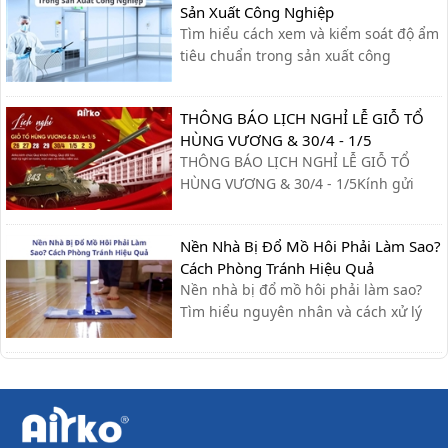
Sản Xuất Công Nghiệp
Tìm hiểu cách xem và kiểm soát độ ẩm
tiêu chuẩn trong sản xuất công
nghiệp, giúp tối ưu quy trình, giảm lỗi
và nâng cao chất lượng sản phẩm.
THÔNG BÁO LỊCH NGHỈ LỄ GIỖ TỔ
HÙNG VƯƠNG & 30/4 - 1/5
THÔNG BÁO LỊCH NGHỈ LỄ GIỖ TỔ
HÙNG VƯƠNG & 30/4 - 1/5Kính gửi
Quý khách hàng và Quý đối tác,Công
ty xin trân trọng thông báo lịch nghỉ lễ
Nền Nhà Bị Đổ Mồ Hôi Phải Làm Sao?
như sau:- Giỗ Tổ Hùng Vương: Nghỉ
Cách Phòng Tránh Hiệu Quả
ngày 26/04 – 27/04- Giải phóng miền
Nền nhà bị đổ mồ hôi phải làm sao?
Nam & Quốc tế Lao động (30/4 - ...
Tìm hiểu nguyên nhân và cách xử lý
nhanh, cùng giải pháp phòng tránh
hiệu quả giúp sàn nhà luôn khô ráo.