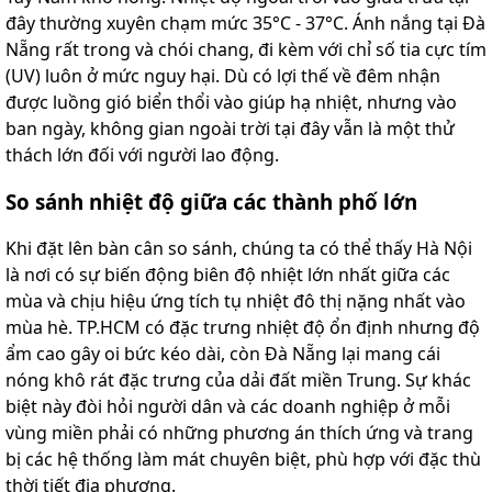
đây thường xuyên chạm mức 35°C - 37°C. Ánh nắng tại Đà
Nẵng rất trong và chói chang, đi kèm với chỉ số tia cực tím
(UV) luôn ở mức nguy hại. Dù có lợi thế về đêm nhận
được luồng gió biển thổi vào giúp hạ nhiệt, nhưng vào
ban ngày, không gian ngoài trời tại đây vẫn là một thử
thách lớn đối với người lao động.
So sánh nhiệt độ giữa các thành phố lớn
Khi đặt lên bàn cân so sánh, chúng ta có thể thấy Hà Nội
là nơi có sự biến động biên độ nhiệt lớn nhất giữa các
mùa và chịu hiệu ứng tích tụ nhiệt đô thị nặng nhất vào
mùa hè. TP.HCM có đặc trưng nhiệt độ ổn định nhưng độ
ẩm cao gây oi bức kéo dài, còn Đà Nẵng lại mang cái
nóng khô rát đặc trưng của dải đất miền Trung. Sự khác
biệt này đòi hỏi người dân và các doanh nghiệp ở mỗi
vùng miền phải có những phương án thích ứng và trang
bị các hệ thống làm mát chuyên biệt, phù hợp với đặc thù
thời tiết địa phương.