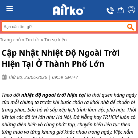
Trang
chủ
MENU
Máy
hút
ẩm
Trang chủ
»
Tin tức
»
Tin sự kiện
Máy
lọc
Cập Nhật Nhiệt Độ Ngoài Trời
không
khí
Hiện Tại Ở Thành Phố Lớn
Điều
hòa
Thứ Ba, 23/06/2026 | 09:59 GMT+7
di
động
công
Theo dõi
nghiệp
nhiệt độ ngoài trời hiện tại
là thói quen hàng ngày
của mỗi chúng ta trước khi bước chân ra khỏi nhà để chuẩn bị
Tin
trang phục, bảo hộ và sắp xếp lịch trình làm việc phù hợp. Thời
tức
tiết tại các đô thị lớn như Hà Nội, Đà Nẵng hay TP.HCM luôn có
Liên
những diễn biến vô cùng phức tạp, chuyển biến liên tục theo
hệ
từng mùa và từng khung giờ khác nhau trong ngày. Việc nắm