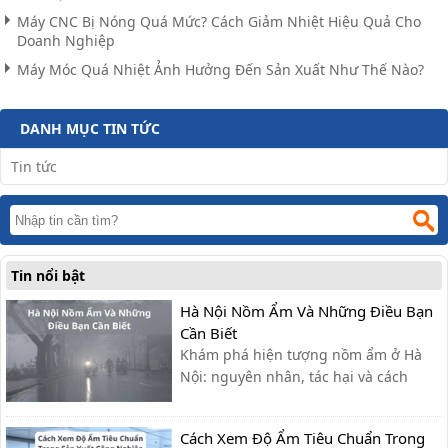
Máy CNC Bị Nóng Quá Mức? Cách Giảm Nhiệt Hiệu Quả Cho
Doanh Nghiệp
Máy Móc Quá Nhiệt Ảnh Hưởng Đến Sản Xuất Như Thế Nào?
DANH MỤC TIN TỨC
Tin tức
Tin nổi bật
Hà Nội Nồm Ẩm Và Những Điều Bạn
Cần Biết
Khám phá hiện tượng nồm ẩm ở Hà
Nội: nguyên nhân, tác hại và cách
khắc phục hiệu quả giúp bạn giữ nhà
cửa khô ráo, bảo vệ sức khỏe.
Cách Xem Độ Ẩm Tiêu Chuẩn Trong