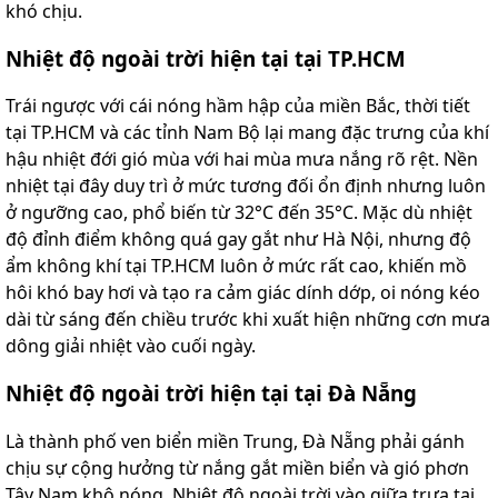
khó chịu.
Nhiệt độ ngoài trời hiện tại tại TP.HCM
Trái ngược với cái nóng hầm hập của miền Bắc, thời tiết
tại TP.HCM và các tỉnh Nam Bộ lại mang đặc trưng của khí
hậu nhiệt đới gió mùa với hai mùa mưa nắng rõ rệt. Nền
nhiệt tại đây duy trì ở mức tương đối ổn định nhưng luôn
ở ngưỡng cao, phổ biến từ 32°C đến 35°C. Mặc dù nhiệt
độ đỉnh điểm không quá gay gắt như Hà Nội, nhưng độ
ẩm không khí tại TP.HCM luôn ở mức rất cao, khiến mồ
hôi khó bay hơi và tạo ra cảm giác dính dớp, oi nóng kéo
dài từ sáng đến chiều trước khi xuất hiện những cơn mưa
dông giải nhiệt vào cuối ngày.
Nhiệt độ ngoài trời hiện tại tại Đà Nẵng
Là thành phố ven biển miền Trung, Đà Nẵng phải gánh
chịu sự cộng hưởng từ nắng gắt miền biển và gió phơn
Tây Nam khô nóng. Nhiệt độ ngoài trời vào giữa trưa tại