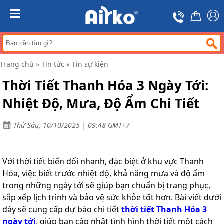
Trang
chủ
MENU
Máy
hút
ẩm
Trang chủ
»
Tin tức
»
Tin sự kiện
Máy
lọc
Thời Tiết Thanh Hóa 3 Ngày Tới:
không
khí
Nhiệt Độ, Mưa, Độ Ẩm Chi Tiết
Điều
hòa
Thứ Sáu, 10/10/2025 | 09:48 GMT+7
di
động
công
nghiệp
Với thời tiết biến đổi nhanh, đặc biệt ở khu vực Thanh
Tin
Hóa, việc biết trước nhiệt độ, khả năng mưa và độ ẩm
tức
trong những ngày tới sẽ giúp bạn chuẩn bị trang phục,
sắp xếp lịch trình và bảo vệ sức khỏe tốt hơn. Bài viết dưới
Liên
hệ
đây sẽ cung cấp dự báo chi tiết
thời tiết Thanh Hóa 3
ngày tới
, giúp bạn cập nhật tình hình thời tiết một cách