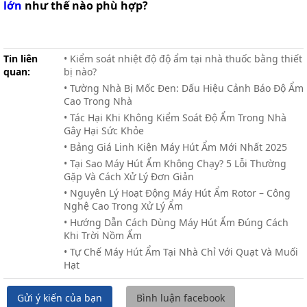
lớn
như thế nào phù hợp?
Tin liên
• Kiểm soát nhiệt độ độ ẩm tại nhà thuốc bằng thiết
quan:
bị nào?
• Tường Nhà Bị Mốc Đen: Dấu Hiệu Cảnh Báo Độ Ẩm
Cao Trong Nhà
• Tác Hại Khi Không Kiểm Soát Độ Ẩm Trong Nhà
Gây Hại Sức Khỏe
• Bảng Giá Linh Kiện Máy Hút Ẩm Mới Nhất 2025
• Tại Sao Máy Hút Ẩm Không Chạy? 5 Lỗi Thường
Gặp Và Cách Xử Lý Đơn Giản
• Nguyên Lý Hoạt Động Máy Hút Ẩm Rotor – Công
Nghệ Cao Trong Xử Lý Ẩm
• Hướng Dẫn Cách Dùng Máy Hút Ẩm Đúng Cách
Khi Trời Nồm Ẩm
• Tự Chế Máy Hút Ẩm Tại Nhà Chỉ Với Quạt Và Muối
Hạt
Gửi ý kiến của bạn
Bình luận facebook