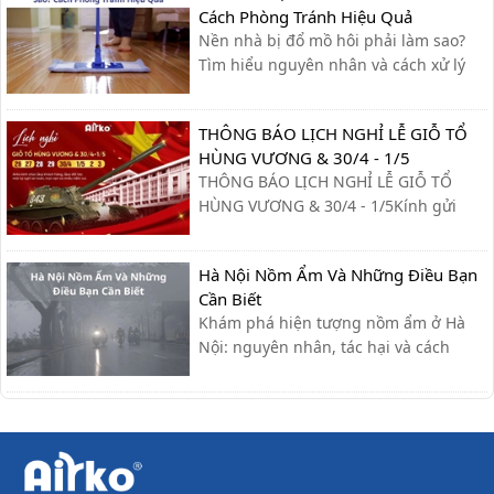
Cách Phòng Tránh Hiệu Quả
Nền nhà bị đổ mồ hôi phải làm sao?
Tìm hiểu nguyên nhân và cách xử lý
nhanh, cùng giải pháp phòng tránh
hiệu quả giúp sàn nhà luôn khô ráo.
THÔNG BÁO LỊCH NGHỈ LỄ GIỖ TỔ
HÙNG VƯƠNG & 30/4 - 1/5
THÔNG BÁO LỊCH NGHỈ LỄ GIỖ TỔ
HÙNG VƯƠNG & 30/4 - 1/5Kính gửi
Quý khách hàng và Quý đối tác,Công
ty xin trân trọng thông báo lịch nghỉ lễ
Hà Nội Nồm Ẩm Và Những Điều Bạn
như sau:- Giỗ Tổ Hùng Vương: Nghỉ
Cần Biết
ngày 26/04 – 27/04- Giải phóng miền
Khám phá hiện tượng nồm ẩm ở Hà
Nam & Quốc tế Lao động (30/4 - ...
Nội: nguyên nhân, tác hại và cách
khắc phục hiệu quả giúp bạn giữ nhà
cửa khô ráo, bảo vệ sức khỏe.