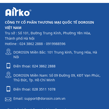
như sau:- Giỗ Tổ Hùng Vương: Nghỉ
ngày 26/04 – 27/04- Giải phóng miền
Nam & Quốc tế Lao động (30/4 - ...
CÔNG TY CỔ PHẦN THƯƠNG MẠI QUỐC TẾ DOROSIN
VIỆT NAM
Trụ sở : Số 101, Đường Trung Kính, Phường Yên Hòa,
Thành phố Hà Nội
Hotline : 024 3862 2888 - 0919988596
DOROSIN Miền Bắc: 101 Trung kính, Trung Hòa, Hà
Nội
Điện thoại:
024 3862 2888
DOROSIN Miền Nam: Số 09 Đường 09, KĐT Vạn Phúc,
Thủ Đức, Tp. Hồ Chí Minh
Điện thoại:
028 3511 1078
Email: support@dorosin.com.vn