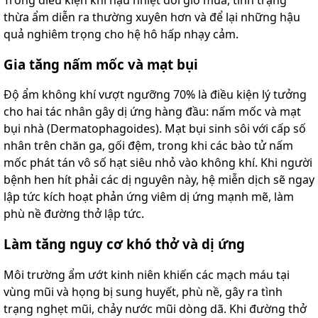
thừa ẩm diễn ra thường xuyên hơn và để lại những hậu
quả nghiêm trọng cho hệ hô hấp nhạy cảm.
Gia tăng nấm mốc và mạt bụi
Độ ẩm không khí vượt ngưỡng 70% là điều kiện lý tưởng
cho hai tác nhân gây dị ứng hàng đầu: nấm mốc và mạt
bụi nhà (Dermatophagoides). Mạt bụi sinh sôi với cấp số
nhân trên chăn ga, gối đệm, trong khi các bào tử nấm
mốc phát tán vô số hạt siêu nhỏ vào không khí. Khi người
bệnh hen hít phải các dị nguyên này, hệ miễn dịch sẽ ngay
lập tức kích hoạt phản ứng viêm dị ứng mạnh mẽ, làm
phù nề đường thở lập tức.
Làm tăng nguy cơ khó thở và dị ứng
Môi trường ẩm ướt kinh niên khiến các mạch máu tại
vùng mũi và họng bị sung huyết, phù nề, gây ra tình
trạng nghẹt mũi, chảy nước mũi dòng dã. Khi đường thở