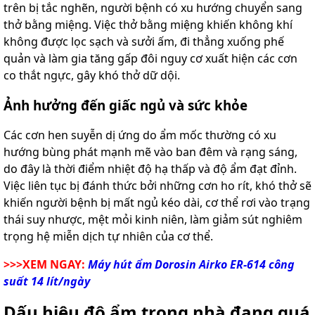
trên bị tắc nghẽn, người bệnh có xu hướng chuyển sang
thở bằng miệng. Việc thở bằng miệng khiến không khí
không được lọc sạch và sưởi ấm, đi thẳng xuống phế
quản và làm gia tăng gấp đôi nguy cơ xuất hiện các cơn
co thắt ngực, gây khó thở dữ dội.
Ảnh hưởng đến giấc ngủ và sức khỏe
Các cơn hen suyễn dị ứng do ẩm mốc thường có xu
hướng bùng phát mạnh mẽ vào ban đêm và rạng sáng,
do đây là thời điểm nhiệt độ hạ thấp và độ ẩm đạt đỉnh.
Việc liên tục bị đánh thức bởi những cơn ho rít, khó thở sẽ
khiến người bệnh bị mất ngủ kéo dài, cơ thể rơi vào trạng
thái suy nhược, mệt mỏi kinh niên, làm giảm sút nghiêm
trọng hệ miễn dịch tự nhiên của cơ thể.
>>>XEM NGAY:
Máy hút ẩm Dorosin Airko ER-614 công
suất 14 lít/ngày
Dấu hiệu độ ẩm trong nhà đang quá