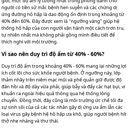
giới, mức độ ẩm lý tưởng nhất trong phòng dành cho
người có tiền sử mắc bệnh hen suyễn và các chứng dị
ứng đường hô hấp là dao động ổn định trong khoảng từ
40% đến 60%. Đây được xem là "ngưỡng vàng" giúp hệ
thống hô hấp của con người vận hành một cách trơn tru,
tự nhiên nhất mà không phải gồng mình điều tiết để
thích nghi với môi trường.
Vì sao nên duy trì độ ẩm từ 40% - 60%?
Duy trì độ ẩm trong khoảng 40% - 60% mang lại những lợi
ích cốt lõi cho sức khỏe người bệnh. Ở ngưỡng này, lớp
thảm nhầy trên niêm mạc mũi và phế quản giữ được độ
đàn hồi và độ dày vừa phải, giúp bẫy và đẩy các hạt bụi, vi
khuẩn ra ngoài hiệu quả thông qua hệ thống lông
chuyển. Đồng thời, đây cũng là môi trường ức chế tối đa
sự sinh sôi của cả các tác nhân gây dị ứng ưa ẩm lẫn các
loại virus gây bệnh hệ hô hấp ưa khô, giúp người bệnh hít
thở nhẹ nhàng và thư thái.