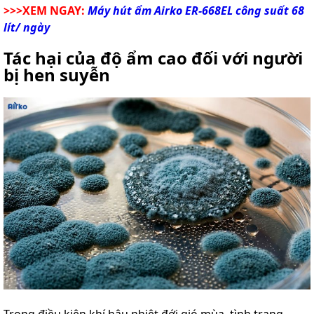
>>>XEM NGAY:
Máy hút ẩm Airko ER-668EL công suất 68
lít/ ngày
Tác hại của độ ẩm cao đối với người
bị hen suyễn
Trong điều kiện khí hậu nhiệt đới gió mùa, tình trạng