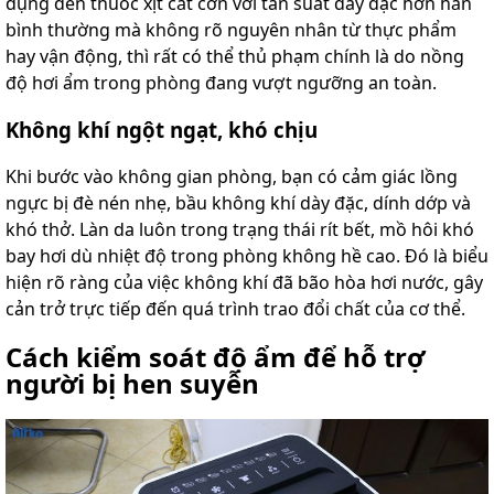
dụng đến thuốc xịt cắt cơn với tần suất dày đặc hơn hẳn
bình thường mà không rõ nguyên nhân từ thực phẩm
hay vận động, thì rất có thể thủ phạm chính là do nồng
độ hơi ẩm trong phòng đang vượt ngưỡng an toàn.
Không khí ngột ngạt, khó chịu
Khi bước vào không gian phòng, bạn có cảm giác lồng
ngực bị đè nén nhẹ, bầu không khí dày đặc, dính dớp và
khó thở. Làn da luôn trong trạng thái rít bết, mồ hôi khó
bay hơi dù nhiệt độ trong phòng không hề cao. Đó là biểu
hiện rõ ràng của việc không khí đã bão hòa hơi nước, gây
cản trở trực tiếp đến quá trình trao đổi chất của cơ thể.
Cách kiểm soát độ ẩm để hỗ trợ
người bị hen suyễn