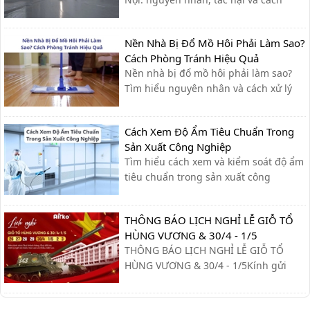
khắc phục hiệu quả giúp bạn giữ nhà
cửa khô ráo, bảo vệ sức khỏe.
Nền Nhà Bị Đổ Mồ Hôi Phải Làm Sao?
Cách Phòng Tránh Hiệu Quả
Nền nhà bị đổ mồ hôi phải làm sao?
Tìm hiểu nguyên nhân và cách xử lý
nhanh, cùng giải pháp phòng tránh
hiệu quả giúp sàn nhà luôn khô ráo.
Cách Xem Độ Ẩm Tiêu Chuẩn Trong
Sản Xuất Công Nghiệp
Tìm hiểu cách xem và kiểm soát độ ẩm
tiêu chuẩn trong sản xuất công
nghiệp, giúp tối ưu quy trình, giảm lỗi
và nâng cao chất lượng sản phẩm.
THÔNG BÁO LỊCH NGHỈ LỄ GIỖ TỔ
HÙNG VƯƠNG & 30/4 - 1/5
THÔNG BÁO LỊCH NGHỈ LỄ GIỖ TỔ
HÙNG VƯƠNG & 30/4 - 1/5Kính gửi
Quý khách hàng và Quý đối tác,Công
ty xin trân trọng thông báo lịch nghỉ lễ