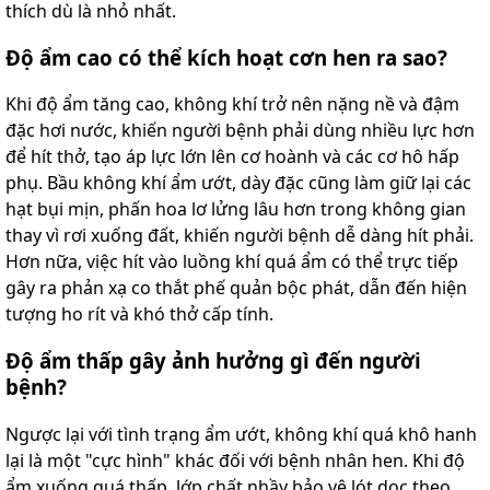
thích dù là nhỏ nhất.
Độ ẩm cao có thể kích hoạt cơn hen ra sao?
Khi độ ẩm tăng cao, không khí trở nên nặng nề và đậm
đặc hơi nước, khiến người bệnh phải dùng nhiều lực hơn
để hít thở, tạo áp lực lớn lên cơ hoành và các cơ hô hấp
phụ. Bầu không khí ẩm ướt, dày đặc cũng làm giữ lại các
hạt bụi mịn, phấn hoa lơ lửng lâu hơn trong không gian
thay vì rơi xuống đất, khiến người bệnh dễ dàng hít phải.
Hơn nữa, việc hít vào luồng khí quá ẩm có thể trực tiếp
gây ra phản xạ co thắt phế quản bộc phát, dẫn đến hiện
tượng ho rít và khó thở cấp tính.
Độ ẩm thấp gây ảnh hưởng gì đến người
bệnh?
Ngược lại với tình trạng ẩm ướt, không khí quá khô hanh
lại là một "cực hình" khác đối với bệnh nhân hen. Khi độ
ẩm xuống quá thấp, lớp chất nhầy bảo vệ lót dọc theo