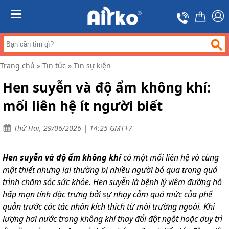
Trang
chủ
MENU
Máy
hút
ẩm
Trang chủ
»
Tin tức
»
Tin sự kiện
Máy
lọc
Hen suyễn và độ ẩm không khí:
không
khí
mối liên hệ ít người biết
Điều
hòa
Thứ Hai, 29/06/2026 | 14:25 GMT+7
di
động
công
Hen suyễn và độ ẩm không khí
nghiệp
có một mối liên hệ vô cùng
mật thiết nhưng lại thường bị nhiều người bỏ qua trong quá
Tin
trình chăm sóc sức khỏe. Hen suyễn là bệnh lý viêm đường hô
tức
hấp mạn tính đặc trưng bởi sự nhạy cảm quá mức của phế
Liên
quản trước các tác nhân kích thích từ môi trường ngoài. Khi
hệ
lượng hơi nước trong không khí thay đổi đột ngột hoặc duy trì