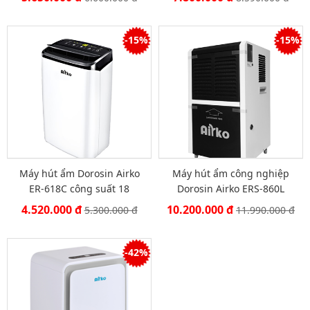
-15%
-15%
Máy hút ẩm Dorosin Airko
Máy hút ẩm công nghiệp
ER-618C công suất 18
Dorosin Airko ERS-860L
lít/ngày
công suất 60 lít/ ngày
4.520.000 đ
10.200.000 đ
5.300.000 đ
11.990.000 đ
-42%