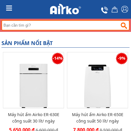
Trang
chủ
MENU
Máy
hút
ẩm
Máy
SẢN PHẨM NỔI BẬT
lọc
không
khí
-14%
-9%
Điều
hòa
di
động
công
nghiệp
Tin
tức
Máy hút ẩm Airko ER-630E
Máy hút ẩm Airko ER-650E
Liên
hệ
công suất 30 lít/ ngày
công suất 50 lít/ ngày
5.650.000 đ
7.800.000 đ
6.600.000 đ
8.590.000 đ