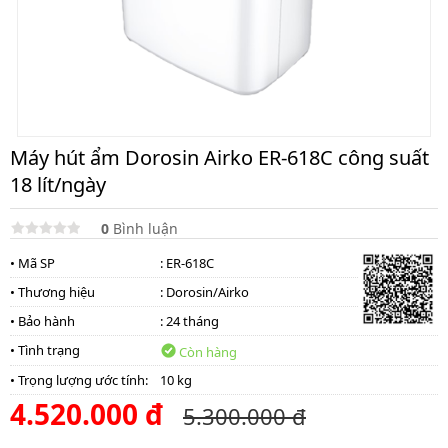
Máy hút ẩm Dorosin Airko ER-618C công suất
18 lít/ngày
0
Bình luận
• Mã SP
: ER-618C
• Thương hiệu
:
Dorosin/Airko
• Bảo hành
: 24 tháng
• Tình trạng
Còn hàng
• Trọng lượng ước tính:
10 kg
4.520.000 đ
5.300.000 đ