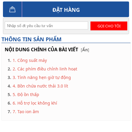
ĐẶT HÀNG
GỌI CHO TÔI
THÔNG TIN SẢN PHẨM
NỘI DUNG CHÍNH CỦA BÀI VIẾT
[
Ẩn
]
1.
1. Công suất máy
2.
2. Các phím điều chỉnh linh hoạt
3.
3. Tính năng hẹn giờ tự động
4.
4. Bồn chứa nước thải 3.0 lít
5.
5. Độ ồn thấp
6.
6. Hỗ trợ lọc không khí
7.
7. Tạo ion âm