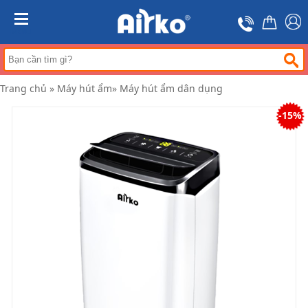
Trang
chủ
MENU
Máy
hút
ẩm
Trang chủ
»
Máy hút ẩm
»
Máy hút ẩm dân dụng
Máy
lọc
-15%
không
khí
Điều
hòa
di
động
công
nghiệp
Tin
tức
Liên
hệ