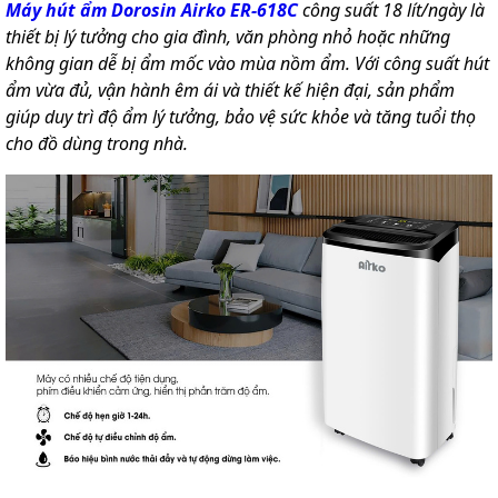
Máy hút ẩm Dorosin Airko ER-618C
công suất 18 lít/ngày là
thiết bị lý tưởng cho gia đình, văn phòng nhỏ hoặc những
không gian dễ bị ẩm mốc vào mùa nồm ẩm. Với công suất hút
ẩm vừa đủ, vận hành êm ái và thiết kế hiện đại, sản phẩm
giúp duy trì độ ẩm lý tưởng, bảo vệ sức khỏe và tăng tuổi thọ
cho đồ dùng trong nhà.