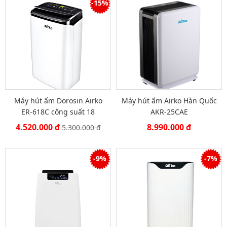
-15%
Máy hút ẩm Dorosin Airko
Máy hút ẩm Airko Hàn Quốc
ER-618C công suất 18
AKR-25CAE
lít/ngày
4.520.000 đ
8.990.000 đ
5.300.000 đ
-9%
-7%