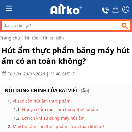
Trang
chủ
MENU
Máy
hút
ẩm
Trang chủ
»
Tin tức
»
Tin sự kiện
Máy
lọc
Hút ẩm thực phẩm bằng máy hút
không
khí
ẩm có an toàn không?
Điều
hòa
Thứ Ba, 20/01/2026 | 13:40 GMT+7
di
động
công
NỘI DUNG CHÍNH CỦA BÀI VIẾT
nghiệp
[
Ẩn
]
1.
Vì sao cần hút ẩm thực phẩm?
Tin
tức
1.1.
Nguy cơ ẩm mốc làm hỏng thực phẩm
Liên
1.2.
Lợi ích khi sử dụng máy hút ẩm
hệ
2.
Máy hút ẩm cho thực phẩm có an toàn không?