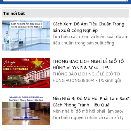
Tin nổi bật
Cách Xem Độ Ẩm Tiêu Chuẩn Trong
Sản Xuất Công Nghiệp
Tìm hiểu cách xem và kiểm soát độ ẩm
tiêu chuẩn trong sản xuất công
nghiệp, giúp tối ưu quy trình, giảm lỗi
và nâng cao chất lượng sản phẩm.
THÔNG BÁO LỊCH NGHỈ LỄ GIỖ TỔ
HÙNG VƯƠNG & 30/4 - 1/5
THÔNG BÁO LỊCH NGHỈ LỄ GIỖ TỔ
HÙNG VƯƠNG & 30/4 - 1/5Kính gửi
Quý khách hàng và Quý đối tác,Công
ty xin trân trọng thông báo lịch nghỉ lễ
Nền Nhà Bị Đổ Mồ Hôi Phải Làm Sao?
như sau:- Giỗ Tổ Hùng Vương: Nghỉ
Cách Phòng Tránh Hiệu Quả
ngày 26/04 – 27/04- Giải phóng miền
Nền nhà bị đổ mồ hôi phải làm sao?
Nam & Quốc tế Lao động (30/4 - ...
Tìm hiểu nguyên nhân và cách xử lý
nhanh, cùng giải pháp phòng tránh
hiệu quả giúp sàn nhà luôn khô ráo.