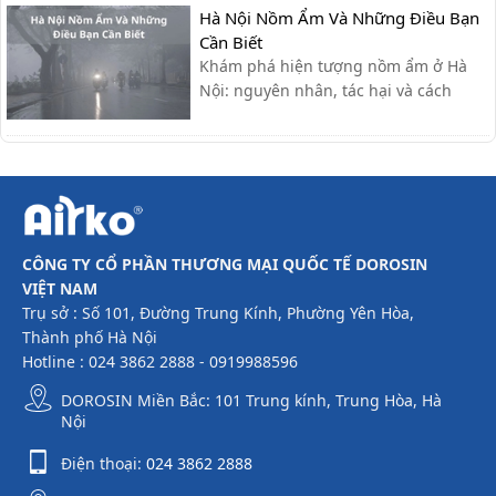
Hà Nội Nồm Ẩm Và Những Điều Bạn
Cần Biết
Khám phá hiện tượng nồm ẩm ở Hà
Nội: nguyên nhân, tác hại và cách
khắc phục hiệu quả giúp bạn giữ nhà
cửa khô ráo, bảo vệ sức khỏe.
CÔNG TY CỔ PHẦN THƯƠNG MẠI QUỐC TẾ DOROSIN
VIỆT NAM
Trụ sở : Số 101, Đường Trung Kính, Phường Yên Hòa,
Thành phố Hà Nội
Hotline : 024 3862 2888 - 0919988596
DOROSIN Miền Bắc: 101 Trung kính, Trung Hòa, Hà
Nội
Điện thoại:
024 3862 2888