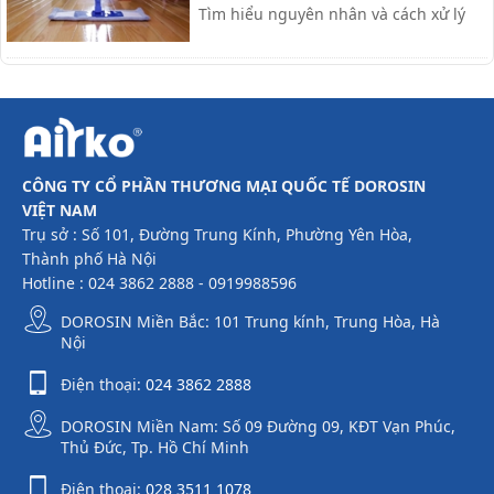
Tìm hiểu nguyên nhân và cách xử lý
nhanh, cùng giải pháp phòng tránh
hiệu quả giúp sàn nhà luôn khô ráo.
CÔNG TY CỔ PHẦN THƯƠNG MẠI QUỐC TẾ DOROSIN
VIỆT NAM
Trụ sở : Số 101, Đường Trung Kính, Phường Yên Hòa,
Thành phố Hà Nội
Hotline : 024 3862 2888 - 0919988596
DOROSIN Miền Bắc: 101 Trung kính, Trung Hòa, Hà
Nội
Điện thoại:
024 3862 2888
DOROSIN Miền Nam: Số 09 Đường 09, KĐT Vạn Phúc,
Thủ Đức, Tp. Hồ Chí Minh
Điện thoại:
028 3511 1078