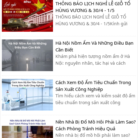
THÔNG BÁO LỊCH NGHỈ LỄ GIỖ TỔ
HÙNG VƯƠNG & 30/4 - 1/5
THÔNG BÁO LỊCH NGHỈ LỄ GIỖ TỔ
HÙNG VƯƠNG & 30/4 - 1/5Kính gửi
Quý khách hàng và Quý đối tác,Công
ty xin trân trọng thông báo lịch nghỉ lễ
Hà Nội Nồm Ẩm Và Những Điều Bạn
như sau:- Giỗ Tổ Hùng Vương: Nghỉ
Cần Biết
ngày 26/04 – 27/04- Giải phóng miền
Khám phá hiện tượng nồm ẩm ở Hà
Nam & Quốc tế Lao động (30/4 - ...
Nội: nguyên nhân, tác hại và cách
khắc phục hiệu quả giúp bạn giữ nhà
cửa khô ráo, bảo vệ sức khỏe.
Cách Xem Độ Ẩm Tiêu Chuẩn Trong
Sản Xuất Công Nghiệp
Tìm hiểu cách xem và kiểm soát độ ẩm
tiêu chuẩn trong sản xuất công
nghiệp, giúp tối ưu quy trình, giảm lỗi
và nâng cao chất lượng sản phẩm.
Nền Nhà Bị Đổ Mồ Hôi Phải Làm Sao?
Cách Phòng Tránh Hiệu Quả
Nền nhà bị đổ mồ hôi phải làm sao?