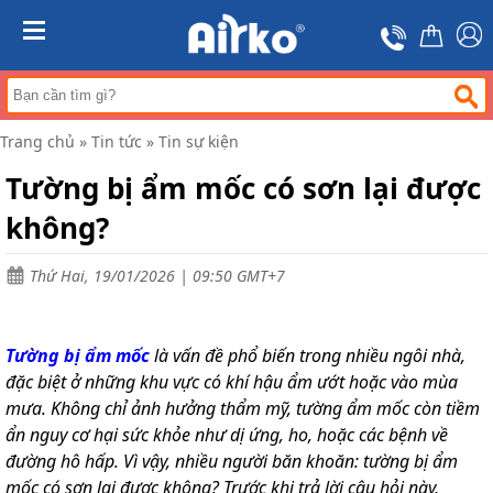
Trang
chủ
MENU
Máy
hút
ẩm
Trang chủ
»
Tin tức
»
Tin sự kiện
Máy
lọc
Tường bị ẩm mốc có sơn lại được
không
khí
không?
Điều
hòa
Thứ Hai, 19/01/2026 | 09:50 GMT+7
di
động
công
nghiệp
Tường bị ẩm mốc
là vấn đề phổ biến trong nhiều ngôi nhà,
Tin
đặc biệt ở những khu vực có khí hậu ẩm ướt hoặc vào mùa
tức
mưa. Không chỉ ảnh hưởng thẩm mỹ, tường ẩm mốc còn tiềm
ẩn nguy cơ hại sức khỏe như dị ứng, ho, hoặc các bệnh về
Liên
hệ
đường hô hấp. Vì vậy, nhiều người băn khoăn: tường bị ẩm
mốc có sơn lại được không? Trước khi trả lời câu hỏi này,