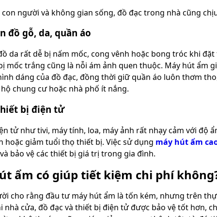
 con người và không gian sống, đồ đạc trong nhà cũng ch
n đồ gỗ, da, quần áo
đồ da rất dễ bị nấm mốc, cong vênh hoặc bong tróc khi đặt
 bị mốc trắng cũng là nỗi ám ảnh quen thuộc. Máy hút ẩm gi
hình dáng của đồ đạc, đồng thời giữ quần áo luôn thơm tho, 
 hộ chung cư hoặc nhà phố ít nắng.
hiết bị điện tử
iện tử như tivi, máy tính, loa, máy ảnh rất nhạy cảm với độ 
 hoặc giảm tuổi thọ thiết bị. Việc sử dụng
máy hút ẩm cao
à bảo vệ các thiết bị giá trị trong gia đình.
t ẩm có giúp tiết kiệm chi phí không
ời cho rằng đầu tư máy hút ẩm là tốn kém, nhưng trên thực t
hi nhà cửa, đồ đạc và thiết bị điện tử được bảo vệ tốt hơn, 