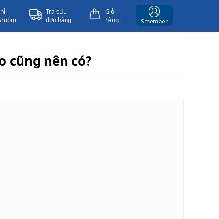
chỉ
Tra cứu
Giỏ
wroom
đơn hàng
hàng
Smember
o cũng nên có?