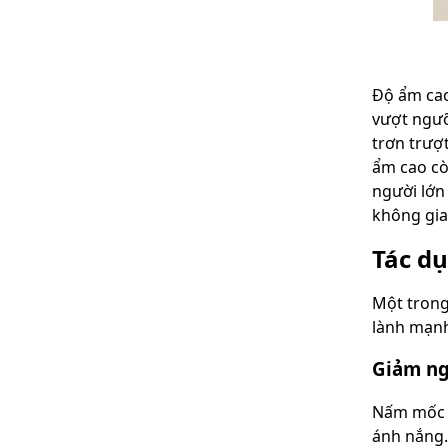
Độ ẩm cao
vượt ngưỡ
trơn trượt
ẩm cao cò
người lớn
không gia
Tác d
Một trong
lành mạnh
Giảm ng
Nấm mốc v
ánh nắng