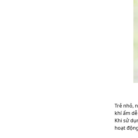
Trẻ nhỏ, 
khí ẩm dễ
Khi sử dụ
hoạt động