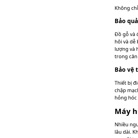
Không chỉ
Bảo quả
Đồ gỗ và 
hôi và dễ
lượng và 
trong căn
Bảo vệ t
Thiết bị đ
chập mạch
hỏng hóc v
Máy hú
Nhiều ngư
lâu dài. K