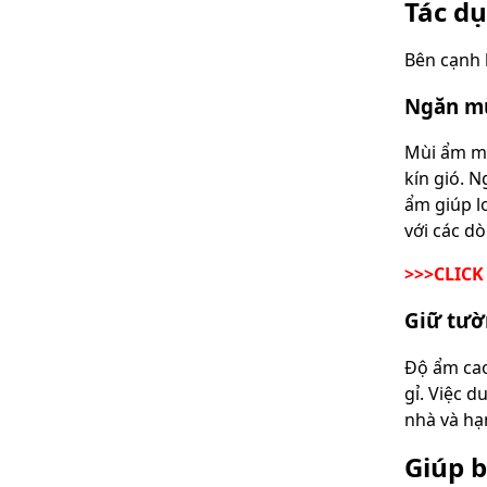
Tác d
Bên cạnh 
Ngăn mù
Mùi ẩm mố
kín gió. 
ẩm giúp l
với các d
>>>CLICK
Giữ tườn
Độ ẩm cao 
gỉ. Việc 
nhà và hạn
Giúp b