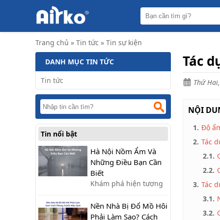
Trang
chủ
Máy
Trang chủ
»
Tin tức
»
Tin sự kiện
hút
ẩm
Tác d
DANH MỤC TIN TỨC
Máy
lọc
Tin tức
Thứ Hai,
không
khí
NỘI DUN
Điều
hòa
di
1.
Độ ẩm
Tin nổi bật
động
2.
Tác d
công
nghiệp
Hà Nội Nồm Ẩm Và
2.1.
Những Điều Bạn Cần
Tin
2.2.
Biết
tức
Khám phá hiện tượng
3.
Tác d
nồm ẩm ở Hà Nội:
Liên
3.1.
hệ
nguyên nhân, tác hại
Nền Nhà Bị Đổ Mồ Hôi
3.2.
và cách khắc phục hiệu
Phải Làm Sao? Cách