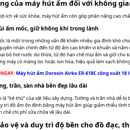
ụng của máy hút ẩm đối với không gi
lợi ích về sức khỏe, máy hút ẩm còn góp phần nâng cao ch
i ẩm mốc, giữ không khí trong lành
c là một trong những vấn đề khiến nhiều gia đình khó chị
Nguyên nhân chính đến từ độ ẩm cao khiến vi khuẩn và nấm m
oại bỏ hơi nước dư thừa, từ đó hạn chế mùi ẩm và giữ cho k
òng máy có màng lọc hoặc ion hóa, hiệu quả làm sạch khôn
 NGAY:
Máy hút ẩm Dorosin Airko ER-618C công suất 18 l
g, trần, sàn nhà bền đẹp lâu dài
là “kẻ thù” của vật liệu xây dựng. Tường và trần nhà dễ bị 
duy trì độ ẩm ổn định bằng máy hút ẩm giúp giảm thiểu tình 
 chế chi phí sửa chữa về lâu dài.
ảo vệ và duy trì độ bền cho đồ đạc, th