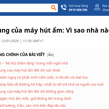
Gọi mua hàng
Địa 
0919 988 596
Sho
ụng của máy hút ẩm: Vì sao nhà nà
 12/01/2026 | 11:30 GMT+7
G CHÍNH CỦA BÀI VIẾT
[
Ẩn
]
 – “kẻ thù thầm lặng” trong mỗi ngôi nhà
ụng của máy hút ẩm đối với sức khỏe
Giảm nguy cơ phát sinh nấm mốc, vi khuẩn và mạt bụi
Giúp bảo vệ đường hô hấp, nhất là với trẻ nhỏ và người cao tuổi
ụng của máy hút ẩm đối với không gian sống
Ngăn mùi ẩm mốc, giữ không khí trong lành
Giữ tường, trần, sàn nhà bền đẹp lâu dài