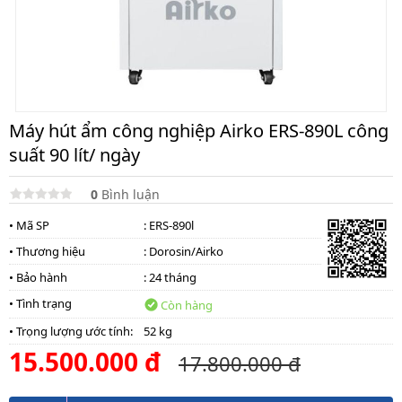
Máy hút ẩm công nghiệp Airko ERS-890L công
suất 90 lít/ ngày
0
Bình luận
• Mã SP
: ERS-890l
• Thương hiệu
:
Dorosin/Airko
• Bảo hành
: 24 tháng
• Tình trạng
Còn hàng
• Trọng lượng ước tính:
52 kg
15.500.000 đ
17.800.000 đ