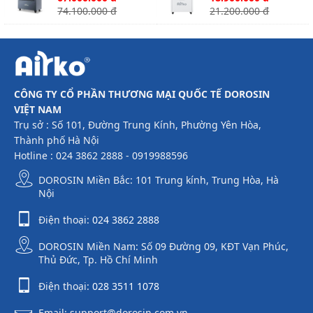
công suất 480 lít/
8150L công suất 150
74.100.000 đ
21.200.000 đ
ngày
lít/ngày
CÔNG TY CỔ PHẦN THƯƠNG MẠI QUỐC TẾ DOROSIN
VIỆT NAM
Trụ sở : Số 101, Đường Trung Kính, Phường Yên Hòa,
Thành phố Hà Nội
Hotline : 024 3862 2888 - 0919988596
DOROSIN Miền Bắc: 101 Trung kính, Trung Hòa, Hà
Nội
Điện thoại:
024 3862 2888
DOROSIN Miền Nam: Số 09 Đường 09, KĐT Vạn Phúc,
Thủ Đức, Tp. Hồ Chí Minh
Điện thoại:
028 3511 1078
Email: support@dorosin.com.vn