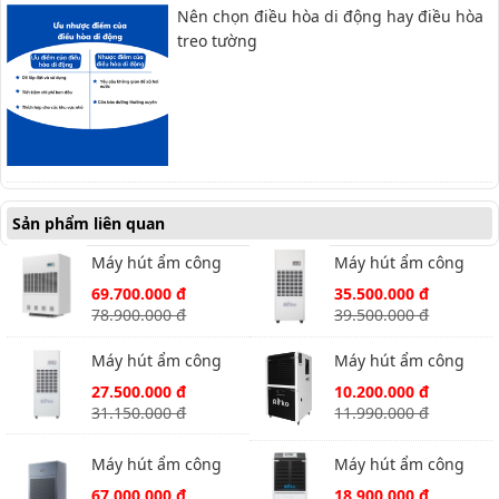
Nên chọn điều hòa di động hay điều hòa
treo tường
Sản phẩm liên quan
Máy hút ẩm công
Máy hút ẩm công
nghiệp Airko DP-20S
nghiệp Airko DP-10S
69.700.000 đ
35.500.000 đ
công suất 480
công suất 240
78.900.000 đ
39.500.000 đ
lít/ngày
lít/ngày
Máy hút ẩm công
Máy hút ẩm công
nghiệp Airko DP-5S
nghiệp Dorosin
27.500.000 đ
10.200.000 đ
công suất 180
Airko ERS-860L công
31.150.000 đ
11.990.000 đ
lít/ngày
suất 60 lít/ ngày
Máy hút ẩm công
Máy hút ẩm công
nghiệp Airko HP-20S
nghiệp Airko ERS-
67.000.000 đ
18.900.000 đ