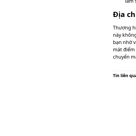
làm 
Địa c
Thương hi
này không
bạn nhờ v
mát điểm
chuyển má
Tin liên qu