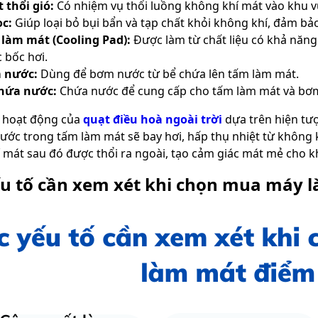
 thổi gió:
Có nhiệm vụ thổi luồng không khí mát vào khu v
ọc:
Giúp loại bỏ bụi bẩn và tạp chất khỏi không khí, đảm bả
làm mát (Cooling Pad):
Được làm từ chất liệu có khả năng
 bốc hơi.
 nước:
Dùng để bơm nước từ bể chứa lên tấm làm mát.
chứa nước:
Chứa nước để cung cấp cho tấm làm mát và bơ
 hoạt động của
quạt điều hoà ngoài trời
dựa trên hiện tượ
ước trong tấm làm mát sẽ bay hơi, hấp thụ nhiệt từ không 
 mát sau đó được thổi ra ngoài, tạo cảm giác mát mẻ cho k
ếu tố cần xem xét khi chọn mua máy 