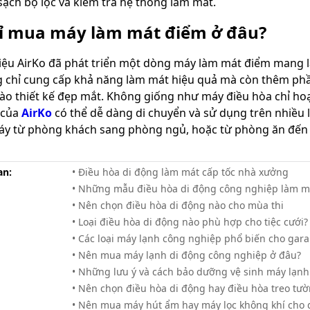
sạch bộ lọc và kiểm tra hệ thống làm mát.
hỉ mua máy làm mát điểm ở đâu?
ệu AirKo đã phát triển một dòng máy làm mát điểm mang lạ
 chỉ cung cấp khả năng làm mát hiệu quả mà còn thêm phần
ào thiết kế đẹp mắt. Không giống như máy điều hòa chỉ ho
 của
AirKo
có thể dễ dàng di chuyển và sử dụng trên nhiều lo
y từ phòng khách sang phòng ngủ, hoặc từ phòng ăn đến n
an:
• Điều hòa di động làm mát cấp tốc nhà xưởng
• Những mẫu điều hòa di động công nghiệp làm má
• Nên chọn điều hòa di động nào cho mùa thi
• Loại điều hòa di động nào phù hợp cho tiệc cưới?
• Các loại máy lạnh công nghiệp phổ biến cho gara
• Nên mua máy lạnh di động công nghiệp ở đâu?
• Những lưu ý và cách bảo dưỡng vệ sinh máy lạn
• Nên chọn điều hòa di động hay điều hòa treo tư
• Nên mua máy hút ẩm hay máy lọc không khí cho 