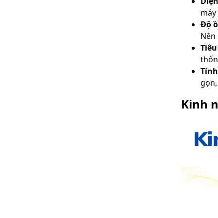
Diện
máy 
Độ 
Nên 
Tiêu
thốn
Tính
gọn,
Kinh 