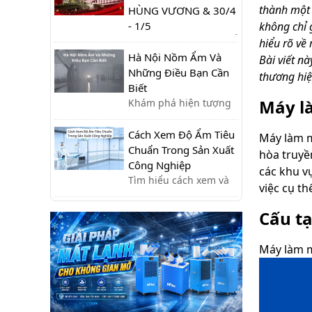
thành một 
pháp phòng tránh hiệu
HÙNG VƯƠNG & 30/4
quả giúp sàn nhà luôn
- 1/5
không chỉ 
khô ráo.
THÔNG BÁO LỊCH NGHỈ
hiểu rõ về
LỄ GIỖ TỔ HÙNG
Hà Nội Nồm Ẩm Và
Bài viết n
VƯƠNG & 30/4 -
Những Điều Bạn Cần
thương hiệ
1/5Kính gửi Quý khách
Biết
hàng và Quý đối
Máy l
Khám phá hiện tượng
tác,Công ty xin trân
nồm ẩm ở Hà Nội:
trọng thông báo lịch
nguyên nhân, tác hại
Cách Xem Độ Ẩm Tiêu
Máy làm m
nghỉ lễ như sau:- Giỗ
và cách khắc phục hiệu
Chuẩn Trong Sản Xuất
hòa truyề
Tổ Hùng Vương: Nghỉ
quả giúp bạn giữ nhà
Công Nghiệp
các khu v
ngày 26/04 – 27/04-
cửa khô ráo, bảo vệ sức
Tìm hiểu cách xem và
việc cụ t
Giải phóng miền Nam
khỏe.
kiểm soát độ ẩm tiêu
& Quốc tế Lao động
chuẩn trong sản xuất
Cấu t
(30/4 - ...
công nghiệp, giúp tối
ưu quy trình, giảm lỗi
Máy làm m
và nâng cao chất lượng
sản phẩm.