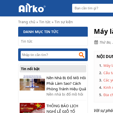
Trang
chủ
Máy
Trang chủ
»
Tin tức
»
Tin sự kiện
hút
ẩm
Máy l
DANH MỤC TIN TỨC
Máy
lọc
Tin tức
Thứ Ba, 
không
khí
NỘI DUN
Điều
hòa
di
1.
Máy l
Tin nổi bật
động
2.
Cấu t
công
nghiệp
Nền Nhà Bị Đổ Mồ Hôi
3.
Các y
Phải Làm Sao? Cách
Tin
4.
Kinh
Phòng Tránh Hiệu Quả
tức
Nền nhà bị đổ mồ hôi
5.
Địa c
phải làm sao? Tìm hiểu
Liên
hệ
nguyên nhân và cách
THÔNG BÁO LỊCH
Với sự phá
xử lý nhanh, cùng giải
NGHỈ LỄ GIỖ TỔ