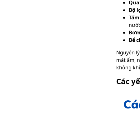
Quạt
Bộ l
Tấm 
nước
Bơm
Bể 
Nguyên lý
mát ẩm, n
không khí
Các y