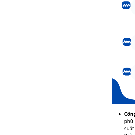
Công
phù 
suất