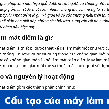
giải pháp làm mát hiệu quả được nhiều người ưa chuộng. Đặc b
giúp giảm nhiệt độ một cách nhanh chóng mà còn mang lại sự t
 máy làm mát điểm là gì? Và giữa vô số các thương hiệu trên thị 
ày sẽ giúp bạn giải đáp những câu hỏi trên, cung cấp cái nhìn t
u hàng đầu hiện nay.
àm mát điểm là gì?
át điểm là thiết bị được thiết kế để làm mát một khu vực c
n thống. Thường được sử dụng trong các không gian mở, m
ực có không gian mở và khó làm mát toàn diện. Máy làm mát 
hể, mang lại cảm giác mát mẻ và thoải mái cho người sử dụn
ạo và nguyên lý hoạt động
át điểm gồm các thành phần chính như: