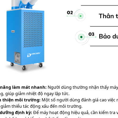
 năng làm mát nhanh:
Người dùng thường nhận thấy máy
g, giúp giảm nhiệt độ ngay lập tức.
 thiện môi trường:
Một số người dùng đánh giá cao việc
 giảm thiểu tác động xấu đến môi trường.
dưỡng định kỳ:
Để máy hoạt động hiệu quả, cần kiểm tra 