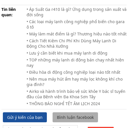
Tin liên
• Áp Suất Ga r410 là gì? Ứng dụng trong sản xuất và
quan:
đời sống
• Các loại máy lạnh công nghiệp phổ biến cho gara
ô tô
• Máy làm mát điểm là gì? Thương hiệu nào tốt nhất
• Cách Tiết Kiệm Chi Phí Khi Dùng Máy Lạnh Di
Động Cho Nhà Xưởng
• Lưu ý cần biết khi mua máy lạnh di động
• TOP những máy lạnh di động bán chạy nhất hiện
nay
• Điều hòa di động công nghiệp loại nào tốt nhất
• Nên mua máy hút ẩm hay máy lọc không khí cho
gia đình?
• Airko và hành trình bảo vệ sức khỏe Y bác sĩ tuyến
đầu của Bệnh viện Đa Khoa Sơn Tây
• THÔNG BÁO NGHỈ TẾT ÂM LỊCH 2024
Gửi ý kiến của bạn
Bình luận facebook