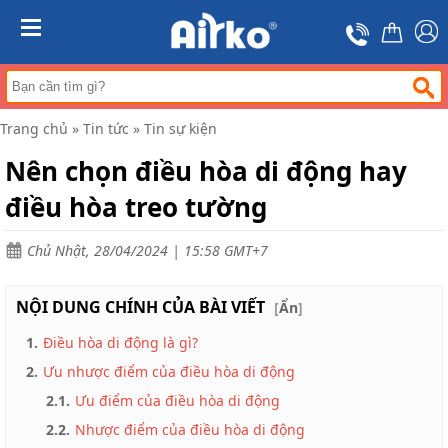
Trang
chủ
MENU
Máy
hút
ẩm
Trang chủ
»
Tin tức
»
Tin sự kiện
Máy
lọc
Nên chọn điều hòa di động hay
không
khí
điều hòa treo tường
Điều
hòa
Chủ Nhật, 28/04/2024 | 15:58 GMT+7
di
động
công
NỘI DUNG CHÍNH CỦA BÀI VIẾT
nghiệp
[
Ẩn
]
1.
Điều hòa di động là gì?
Tin
tức
2.
Ưu nhược điểm của điều hòa di động
Liên
2.1.
Ưu điểm của điều hòa di động
hệ
2.2.
Nhược điểm của điều hòa di động