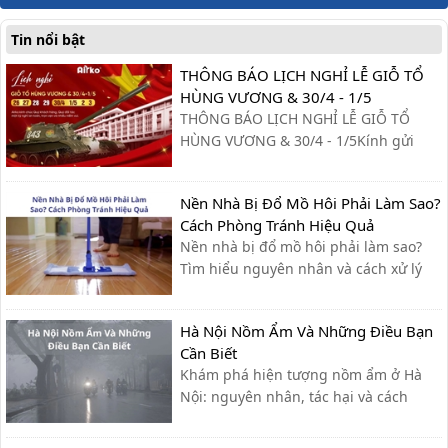
Tin nổi bật
THÔNG BÁO LỊCH NGHỈ LỄ GIỖ TỔ
HÙNG VƯƠNG & 30/4 - 1/5
THÔNG BÁO LỊCH NGHỈ LỄ GIỖ TỔ
HÙNG VƯƠNG & 30/4 - 1/5Kính gửi
Quý khách hàng và Quý đối tác,Công
ty xin trân trọng thông báo lịch nghỉ lễ
Nền Nhà Bị Đổ Mồ Hôi Phải Làm Sao?
như sau:- Giỗ Tổ Hùng Vương: Nghỉ
Cách Phòng Tránh Hiệu Quả
ngày 26/04 – 27/04- Giải phóng miền
Nền nhà bị đổ mồ hôi phải làm sao?
Nam & Quốc tế Lao động (30/4 - ...
Tìm hiểu nguyên nhân và cách xử lý
nhanh, cùng giải pháp phòng tránh
hiệu quả giúp sàn nhà luôn khô ráo.
Hà Nội Nồm Ẩm Và Những Điều Bạn
Cần Biết
Khám phá hiện tượng nồm ẩm ở Hà
Nội: nguyên nhân, tác hại và cách
khắc phục hiệu quả giúp bạn giữ nhà
cửa khô ráo, bảo vệ sức khỏe.