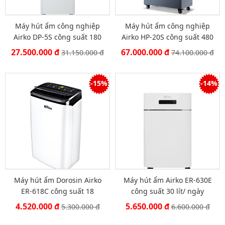
Máy hút ẩm công nghiệp
Máy hút ẩm công nghiệp
Airko DP-5S công suất 180
Airko HP-20S công suất 480
lít/ngày
lít/ ngày
27.500.000 đ
67.000.000 đ
31.150.000 đ
74.100.000 đ
-15%
-14%
Máy hút ẩm Dorosin Airko
Máy hút ẩm Airko ER-630E
ER-618C công suất 18
công suất 30 lít/ ngày
lít/ngày
4.520.000 đ
5.650.000 đ
5.300.000 đ
6.600.000 đ