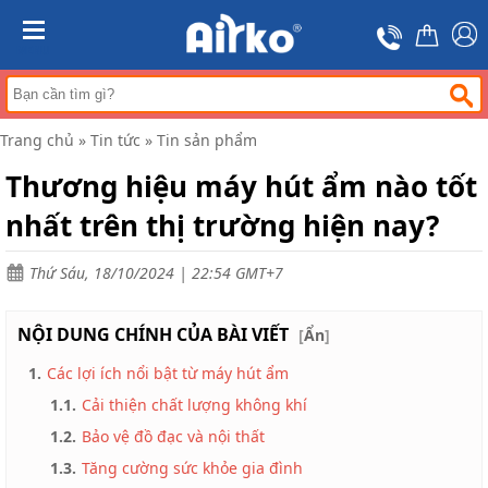
Trang
chủ
MENU
Máy
hút
ẩm
Trang chủ
»
Tin tức
»
Tin sản phẩm
Máy
lọc
Thương hiệu máy hút ẩm nào tốt
không
khí
nhất trên thị trường hiện nay?
Điều
hòa
Thứ Sáu, 18/10/2024 | 22:54 GMT+7
di
động
công
NỘI DUNG CHÍNH CỦA BÀI VIẾT
nghiệp
[
Ẩn
]
1.
Các lợi ích nổi bật từ máy hút ẩm
Tin
tức
1.1.
Cải thiện chất lượng không khí
Liên
1.2.
Bảo vệ đồ đạc và nội thất
hệ
1.3.
Tăng cường sức khỏe gia đình