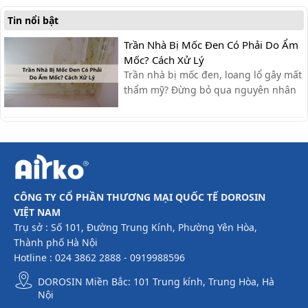
Tin nổi bật
Trần Nhà Bị Mốc Đen Có Phải Do Ẩm
Mốc? Cách Xử Lý
Trần nhà bị mốc đen, loang lổ gây mất
thẩm mỹ? Đừng bỏ qua nguyên nhân
và các cách xử lý đơn giản, hiệu quả
ngay tại nhà mà bài viết dưới đây sẽ
cập nhật nhé.
CÔNG TY CỔ PHẦN THƯƠNG MẠI QUỐC TẾ DOROSIN
VIỆT NAM
Trụ sở : Số 101, Đường Trung Kính, Phường Yên Hòa,
Thành phố Hà Nội
Hotline : 024 3862 2888 - 0919988596
DOROSIN Miền Bắc: 101 Trung kính, Trung Hòa, Hà
Nội