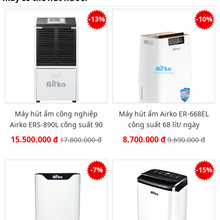
-13%
-10%
Máy hút ẩm công nghiệp
Máy hút ẩm Airko ER-668EL
Airko ERS-890L công suất 90
công suất 68 lít/ ngày
lít/ ngày
15.500.000 đ
8.700.000 đ
17.800.000 đ
9.690.000 đ
-7%
-15%