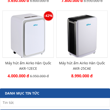
5.650.000 đ
7.800.000 đ
6.600.000 đ
8.590.000 đ
-42%
Máy hút ẩm Airko Hàn Quốc
Máy hút ẩm Airko Hàn Quốc
AKR-12ECE
AKR-25CAE
4.000.000 đ
8.990.000 đ
6.950.000 đ
DANH MỤC TIN TỨC
Tin tức