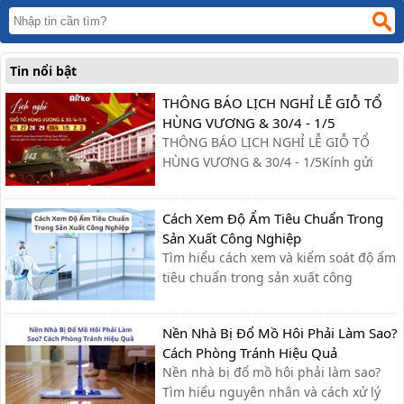
Tin nổi bật
THÔNG BÁO LỊCH NGHỈ LỄ GIỖ TỔ
HÙNG VƯƠNG & 30/4 - 1/5
THÔNG BÁO LỊCH NGHỈ LỄ GIỖ TỔ
HÙNG VƯƠNG & 30/4 - 1/5Kính gửi
Quý khách hàng và Quý đối tác,Công
ty xin trân trọng thông báo lịch nghỉ lễ
Cách Xem Độ Ẩm Tiêu Chuẩn Trong
như sau:- Giỗ Tổ Hùng Vương: Nghỉ
Sản Xuất Công Nghiệp
ngày 26/04 – 27/04- Giải phóng miền
Tìm hiểu cách xem và kiểm soát độ ẩm
Nam & Quốc tế Lao động (30/4 - ...
tiêu chuẩn trong sản xuất công
nghiệp, giúp tối ưu quy trình, giảm lỗi
và nâng cao chất lượng sản phẩm.
Nền Nhà Bị Đổ Mồ Hôi Phải Làm Sao?
Cách Phòng Tránh Hiệu Quả
Nền nhà bị đổ mồ hôi phải làm sao?
Tìm hiểu nguyên nhân và cách xử lý