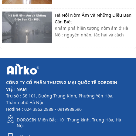
nhanh, cùng giải pháp phòng tránh
hiệu quả giúp sàn nhà luôn khô ráo.
Hà Nội Nồm Ẩm Và Những Điều Bạn
Cần Biết
Khám phá hiện tượng nồm ẩm ở Hà
Nội: nguyên nhân, tác hại và cách
khắc phục hiệu quả giúp bạn giữ nhà
cửa khô ráo, bảo vệ sức khỏe.
CÔNG TY CỔ PHẦN THƯƠNG MẠI QUỐC TẾ DOROSIN
VIỆT NAM
Trụ sở : Số 101, Đường Trung Kính, Phường Yên Hòa,
Thành phố Hà Nội
Hotline : 024 3862 2888 - 0919988596
DOROSIN Miền Bắc: 101 Trung kính, Trung Hòa, Hà
Nội