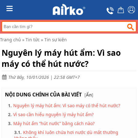
Trang
chủ
MENU
Máy
hút
ẩm
Trang chủ
»
Tin tức
»
Tin sự kiện
Máy
lọc
Nguyên lý máy hút ẩm: Vì sao
không
khí
máy có thể hút nước?
Điều
hòa
Thứ Bảy, 10/01/2026 | 22:58 GMT+7
di
động
công
NỘI DUNG CHÍNH CỦA BÀI VIẾT
nghiệp
[
Ẩn
]
1.
Nguyên lý máy hút ẩm: Vì sao máy có thể hút nước?
Tin
tức
2.
Vì sao cần hiểu nguyên lý máy hút ẩm?
Liên
3.
Máy hút ẩm “hút nước” bằng cách nào?
hệ
3.1.
Không khí luôn chứa hơi nước dù mắt thường