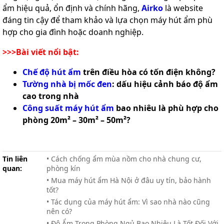
ẩm hiệu quả, ổn định và chính hãng,
Airko
là website
đáng tin cậy để tham khảo và lựa chọn máy hút ẩm phù
hợp cho gia đình hoặc doanh nghiệp.
>>>Bài viết nổi bật:
Chế độ hút ẩm
trên điều hòa có tốn điện không?
Tường nhà bị mốc đen
: dấu hiệu cảnh báo độ ẩm
cao trong nhà
Công suất máy hút ẩm
bao nhiêu là phù hợp cho
phòng 20m² – 30m² – 50m²?
Tin liên
• Cách chống ẩm mùa nồm cho nhà chung cư,
quan:
phòng kín
• Mua máy hút ẩm Hà Nội ở đâu uy tín, bảo hành
tốt?
• Tác dụng của máy hút ẩm: Vì sao nhà nào cũng
nên có?
• Độ Ẩm Trong Phòng Ngủ Bao Nhiêu Là Tốt Đối Với