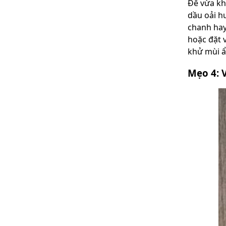
Để vừa kh
dầu oải h
chanh hay
hoặc đặt 
khử mùi ẩ
Mẹo 4: 