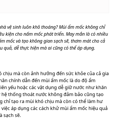
nhà vệ sinh luôn khô thoáng? Mùi ẩm mốc không chỉ
ều kiện cho nấm mốc phát triển. May mắn là có nhiều
nấm mốc và tạo không gian sạch sẽ, thơm mát cho cả
ệu quả, dễ thực hiện mà ai cũng có thể áp dụng.
ó chịu mà còn ảnh hưởng đến sức khỏe của cả gia
 nhân chính dẫn đến mùi ẩm mốc là do độ ẩm
hiên yếu hoặc các vật dụng dễ giữ nước như khăn
ay hệ thống thoát nước không đảm bảo cũng tạo
g chỉ tạo ra mùi khó chịu mà còn có thể làm hư
ậy, việc áp dụng các cách khử mùi ẩm mốc hiệu quả
à sạch sẽ.