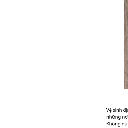
Vệ sinh đ
những nơi
Không quê