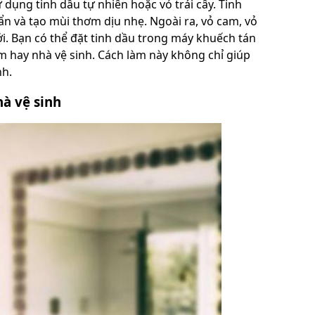
dụng tinh dầu tự nhiên hoặc vỏ trái cây. Tinh
n và tạo mùi thơm dịu nhẹ. Ngoài ra, vỏ cam, vỏ
i. Bạn có thể đặt tinh dầu trong máy khuếch tán
m hay nhà vệ sinh. Cách làm này không chỉ giúp
nh.
hà vệ sinh