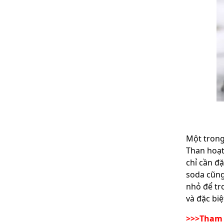
Một tron
Than hoạt
chỉ cần đ
soda cũng
nhỏ để tr
và đặc bi
>>>Tham