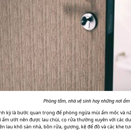
Phòng tắm, nhà vệ sinh hay những nơi ẩm 
ịnh kỳ là bước quan trọng để phòng ngừa mùi ẩm mốc và nấ
 ẩm ướt nên được lau chùi, cọ rửa thường xuyên với các d
n lau khô sàn nhà, bồn rửa, gương, kệ để đồ và các khe t