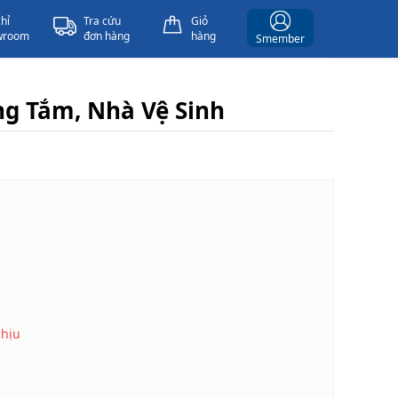
chỉ
Tra cứu
Giỏ
wroom
đơn hàng
hàng
Smember
g Tắm, Nhà Vệ Sinh
chịu