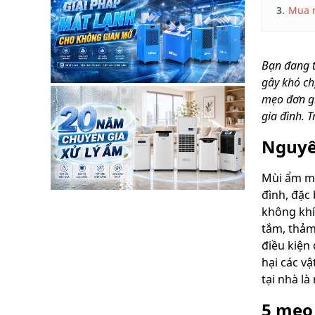
cách xử lý đơn giản,
3.
Mua m
hiệu quả ngay tại nhà
mà bài viết dưới đây sẽ
cập nhật nhé.
Bạn đang 
gây khó ch
mẹo đơn gi
gia đình. 
Nguyê
Mùi ẩm mố
đình, đặc
không khí
tắm, thảm
điều kiện
hại các v
tại nhà là
5 mẹo