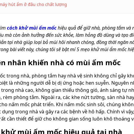
áy hút ẩm ở đâu cho chất lượng
tìm
cách khử mùi ẩm mốc
hiệu quả để giữ nhà, phòng tắm và 
ịu mà còn ảnh hưởng đến sức khỏe, làm hỏng đồ dùng và tạo đi
ản tại nhà giúp loại bỏ mùi hôi nhanh chóng, đồng thời ngăn 
Trong bài viết này, chúng tôi sẽ bật mí 5 mẹo khử mùi ẩm mốc hi
n nhân khiến nhà có mùi ẩm mốc
c trong nhà, phòng tắm hay nhà vệ sinh không chỉ gây kh
 biệt là những người dễ bị dị ứng hoặc hen suyễn. Nguyên
 trong nhà cao, không gian thiếu thông gió, ánh sáng tự n
, rèm phòng tắm. Ngoài ra, các khe nứt tường, sàn nhà h
 cho nấm mốc phát triển. Khi nấm mốc sinh sôi, chúng khôn
ật dụng trong nhà và gây ra các bệnh về hô hấp. Chính vì v
 rất cần thiết để giữ cho không gian sống luôn khô thoáng v
 khử mùi ẩm mốc hiệu quả tại nhà