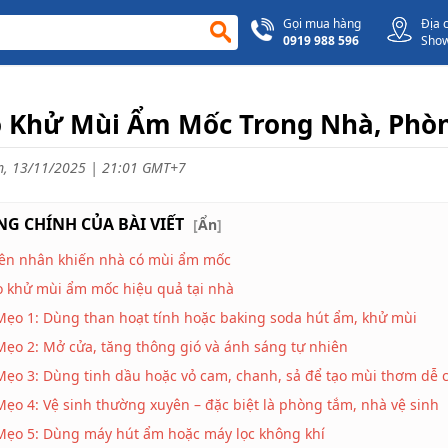
Gọi mua hàng
Địa 
0919 988 596
Sho
 Khử Mùi Ẩm Mốc Trong Nhà, Phòn
, 13/11/2025 | 21:01 GMT+7
G CHÍNH CỦA BÀI VIẾT
[
Ẩn
]
ên nhân khiến nhà có mùi ẩm mốc
 khử mùi ẩm mốc hiệu quả tại nhà
Mẹo 1: Dùng than hoạt tính hoặc baking soda hút ẩm, khử mùi
Mẹo 2: Mở cửa, tăng thông gió và ánh sáng tự nhiên
Mẹo 3: Dùng tinh dầu hoặc vỏ cam, chanh, sả để tạo mùi thơm dễ 
Mẹo 4: Vệ sinh thường xuyên – đặc biệt là phòng tắm, nhà vệ sinh
Mẹo 5: Dùng máy hút ẩm hoặc máy lọc không khí