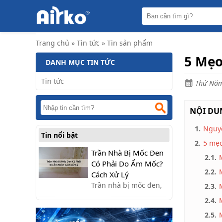
Trang
chủ
Máy
Trang chủ
»
Tin tức
»
Tin sản phẩm
hút
ẩm
5 Mẹo
DANH MỤC TIN TỨC
Máy
lọc
Tin tức
Thứ Năm
không
khí
NỘI DUN
Điều
hòa
di
1.
Nguy
Tin nổi bật
động
2.
5 mẹo
công
nghiệp
Trần Nhà Bị Mốc Đen
2.1.
Có Phải Do Ẩm Mốc?
Tin
2.2.
Cách Xử Lý
tức
Trần nhà bị mốc đen,
2.3.
loang lổ gây mất thẩm
Liên
2.4.
hệ
mỹ? Đừng bỏ qua
2.5.
nguyên nhân và các