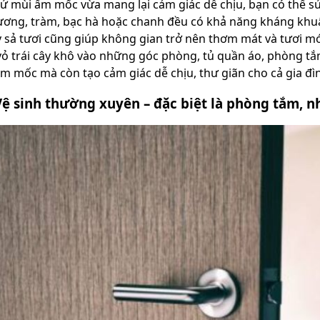
ử mùi ẩm mốc vừa mang lại cảm giác dễ chịu, bạn có thể sử 
ương, tràm, bạc hà hoặc chanh đều có khả năng kháng khuẩ
 sả tươi cũng giúp không gian trở nên thơm mát và tươi mớ
vỏ trái cây khô vào những góc phòng, tủ quần áo, phòng tắ
m mốc mà còn tạo cảm giác dễ chịu, thư giãn cho cả gia đì
Vệ sinh thường xuyên – đặc biệt là phòng tắm, n