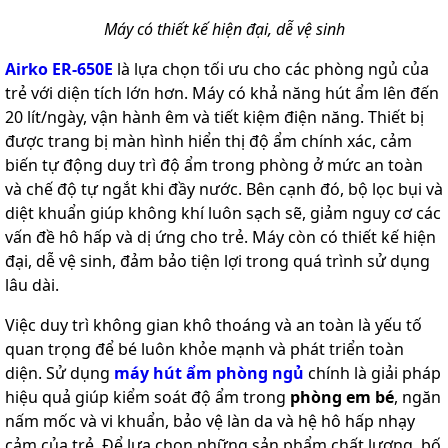
Máy có thiết kế hiện đại, dễ vệ sinh
Airko ER-650E
là lựa chọn tối ưu cho các phòng ngủ của
trẻ với diện tích lớn hơn. Máy có khả năng hút ẩm lên đến
20 lít/ngày, vận hành êm và tiết kiệm điện năng. Thiết bị
được trang bị màn hình hiển thị độ ẩm chính xác, cảm
biến tự động duy trì độ ẩm trong phòng ở mức an toàn
và chế độ tự ngắt khi đầy nước. Bên cạnh đó, bộ lọc bụi và
diệt khuẩn giúp không khí luôn sạch sẽ, giảm nguy cơ các
vấn đề hô hấp và dị ứng cho trẻ. Máy còn có thiết kế hiện
đại, dễ vệ sinh, đảm bảo tiện lợi trong quá trình sử dụng
lâu dài.
Việc duy trì không gian khô thoáng và an toàn là yếu tố
quan trọng để bé luôn khỏe mạnh và phát triển toàn
diện. Sử dụng
máy hút ẩm phòng ngủ
chính là giải pháp
hiệu quả giúp kiểm soát độ ẩm trong
phòng em bé
, ngăn
nấm mốc và vi khuẩn, bảo vệ làn da và hệ hô hấp nhạy
cảm của trẻ. Để lựa chọn những sản phẩm chất lượng, bố