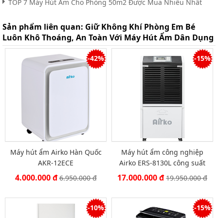
TOP 7 Máy Hút Ẩm Cho Phòng 50m2 Được Mua Nhiều Nhất
Sản phẩm liên quan:
Giữ Không Khí Phòng Em Bé
Luôn Khô Thoáng, An Toàn Với Máy Hút Ẩm Dân Dụng
-42%
-15%
Máy hút ẩm Airko Hàn Quốc
Máy hút ẩm công nghiệp
AKR-12ECE
Airko ERS-8130L công suất
130lít/ ngày
4.000.000 đ
17.000.000 đ
6.950.000 đ
19.950.000 đ
-10%
-15%