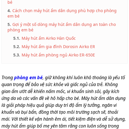
bé
4.
Cách chọn máy hút ẩm dân dụng phù hợp cho phòng
em bé
5.
Gợi ý một số dòng máy hút ẩm dân dụng an toàn cho
phòng em bé
5.1.
Máy hút ẩm Airko Hàn Quốc
5.2.
Máy hút ẩm gia đình Dorosin Airko ER
5.3.
Máy hút ẩm phòng ngủ Airko ER-650E
Trong
phòng em bé
, giữ không khí luôn khô thoáng là yếu tố
quan trọng để bảo vệ sức khỏe và giấc ngủ của trẻ. Không
gian ẩm ướt dễ khiến nấm mốc, vi khuẩn sinh sôi, gây kích
ứng da và các vấn đề về hô hấp cho bé. Máy hút ẩm dân dụng
là giải pháp hiệu quả giúp duy trì độ ẩm lý tưởng, ngăn vi
khuẩn và bụi bẩn, đồng thời tạo môi trường sạch sẽ, thoải
mái. Với thiết kế vận hành êm ái, tiết kiệm điện và dễ sử dụng,
máy hút ẩm giúp bố mẹ yên tâm rằng con luôn sống trong