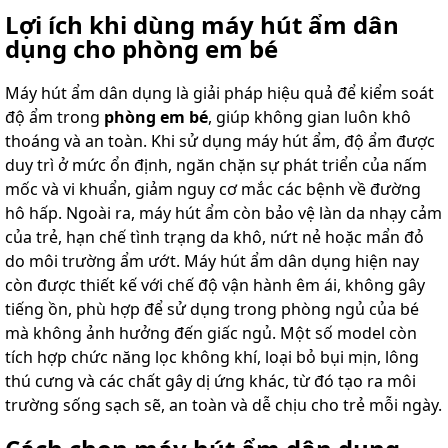
Lợi ích khi dùng máy hút ẩm dân
dụng cho phòng em bé
Máy hút ẩm dân dụng là giải pháp hiệu quả để kiểm soát
độ ẩm trong
phòng em bé
, giúp không gian luôn khô
thoáng và an toàn. Khi sử dụng máy hút ẩm, độ ẩm được
duy trì ở mức ổn định, ngăn chặn sự phát triển của nấm
mốc và vi khuẩn, giảm nguy cơ mắc các bệnh về đường
hô hấp. Ngoài ra, máy hút ẩm còn bảo vệ làn da nhạy cảm
của trẻ, hạn chế tình trạng da khô, nứt nẻ hoặc mẩn đỏ
do môi trường ẩm ướt. Máy hút ẩm dân dụng hiện nay
còn được thiết kế với chế độ vận hành êm ái, không gây
tiếng ồn, phù hợp để sử dụng trong phòng ngủ của bé
mà không ảnh hưởng đến giấc ngủ. Một số model còn
tích hợp chức năng lọc không khí, loại bỏ bụi mịn, lông
thú cưng và các chất gây dị ứng khác, từ đó tạo ra môi
trường sống sạch sẽ, an toàn và dễ chịu cho trẻ mỗi ngày.