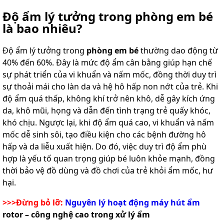
Độ ẩm lý tưởng trong phòng em bé
là bao nhiêu?
Độ ẩm lý tưởng trong
phòng em bé
thường dao động từ
40% đến 60%. Đây là mức độ ẩm cân bằng giúp hạn chế
sự phát triển của vi khuẩn và nấm mốc, đồng thời duy trì
sự thoải mái cho làn da và hệ hô hấp non nớt của trẻ. Khi
độ ẩm quá thấp, không khí trở nên khô, dễ gây kích ứng
da, khô mũi, họng và dẫn đến tình trạng trẻ quấy khóc,
khó chịu. Ngược lại, khi độ ẩm quá cao, vi khuẩn và nấm
mốc dễ sinh sôi, tạo điều kiện cho các bệnh đường hô
hấp và da liễu xuất hiện. Do đó, việc duy trì độ ẩm phù
hợp là yếu tố quan trọng giúp bé luôn khỏe mạnh, đồng
thời bảo vệ đồ dùng và đồ chơi của trẻ khỏi ẩm mốc, hư
hại.
>>>Đừng bỏ lỡ:
Nguyên lý hoạt động máy hút ẩm
rotor – công nghệ cao trong xử lý ẩm