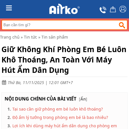
Trang
chủ
MENU
Máy
hút
ẩm
Trang chủ
»
Tin tức
»
Tin sản phẩm
Máy
lọc
Giữ Không Khí Phòng Em Bé Luôn
không
khí
Khô Thoáng, An Toàn Với Máy
Điều
Hút Ẩm Dân Dụng
hòa
di
động
Thứ Ba, 11/11/2025 | 12:01 GMT+7
công
nghiệp
NỘI DUNG CHÍNH CỦA BÀI VIẾT
[
Ẩn
]
Tin
tức
1.
Tại sao cần giữ phòng em bé luôn khô thoáng?
Liên
2.
Độ ẩm lý tưởng trong phòng em bé là bao nhiêu?
hệ
3.
Lợi ích khi dùng máy hút ẩm dân dụng cho phòng em