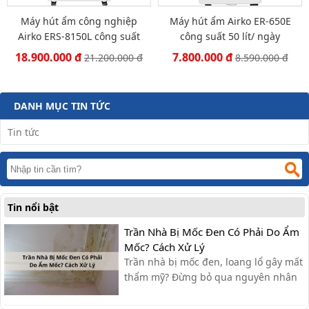
Máy hút ẩm công nghiệp
Máy hút ẩm Airko ER-650E
Airko ERS-8150L công suất
công suất 50 lít/ ngày
150 lít/ngày
18.900.000 đ
7.800.000 đ
21.200.000 đ
8.590.000 đ
DANH MỤC TIN TỨC
Tin tức
Tin nổi bật
Trần Nhà Bị Mốc Đen Có Phải Do Ẩm
Mốc? Cách Xử Lý
Trần nhà bị mốc đen, loang lổ gây mất
thẩm mỹ? Đừng bỏ qua nguyên nhân
và các cách xử lý đơn giản, hiệu quả
ngay tại nhà mà bài viết dưới đây sẽ