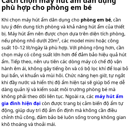
Cách chọn máy hút ẩm dân dụng
phù hợp cho phòng em bé
Khi chọn máy hút ẩm dân dụng cho
phòng em bé
, cần
lưu ý đến dung tích phòng và khả năng hút ẩm của thiết
bị. Máy hút ẩm nên được chọn dựa trên diện tích phòng,
nếu phòng nhỏ dưới 20m², các model mini hoặc công
suất 10–12 lít/ngày là phù hợp. Với phòng rộng hơn, cần
chọn máy có công suất lớn hơn để đảm bảo hiệu quả hút
ẩm. Tiếp theo, nên ưu tiên các dòng máy có chế độ vận
hành êm ái, không gây tiếng ồn và có bộ lọc khí để loại bỏ
bụi bẩn, vi khuẩn và mùi hôi. Chức năng hẹn giờ, tự ngắt
khi đầy nước và hiển thị độ ẩm hiện tại sẽ giúp bố mẹ dễ
dàng quản lý và kiểm soát môi trường phòng bé mà
không phải theo dõi liên tục. Ngoài ra, các
máy hút ẩm
gia đình hiện đại
còn được trang bị cảm biến độ ẩm tự
động, giúp duy trì độ ẩm ổn định mà không cần điều
chỉnh thủ công, đảm bảo bé luôn sống trong không gian
khô thoáng và thoải mái.