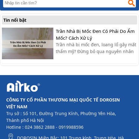
Tin nổi bật
Trần Nhà Bị Mốc Đen Có Phải Do Ẩm
Mốc? Cách Xử Lý
Trần nhà bị mốc đen, loang lổ gây mất
thẩm mỹ? Đừng bỏ qua nguyên nhân
và các cách xử lý đơn giản, hiệu quả
ngay tại nhà mà bài viết dưới đây sẽ
cập nhật nhé.
CÔNG TY CỔ PHẦN THƯƠNG MẠI QUỐC TẾ DOROSIN
VIỆT NAM
Trụ sở : Số 101, Đường Trung Kính, Phường Yên Hòa,
Thành phố Hà Nội
Hotline : 024 3862 2888 - 0919988596
DOROSIN Miền Bắc: 101 Trung kính, Trung Hòa, Hà