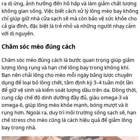
ra dị ứng, ảnh hưởng đến hô hấp và làm giảm chất lượng
không gian sống. Việc biết cách xử lý lông mèo bay không
chỉ giúp giữ nhà cửa sạch sẽ mà còn bảo vệ sức khỏe cho
cả gia đình, đặc biệt là trẻ nhỏ và những người nhạy cảm
với dị nguyên.
Chăm sóc mèo đúng cách
Chăm sóc mèo đúng cách là bước quan trọng giúp giảm
lượng lông rụng và hạn chế lông bay trong không khí.
Bạn nên chải lông cho mèo mỗi ngày bằng lược chuyên
dụng để loại bỏ lông chết, tắm định kỳ 3–4 tuần một lần
để giữ vệ sinh và kiểm soát lượng dầu trên da. Đồng thời,
cung cấp chế độ dinh dưỡng đầy đủ, giàu omega-3 và
omega-6, giúp lông mèo khỏe mạnh, bóng mượt và ít
rụng hơn. Ngoài ra, duy trì môi trường sống sạch sẽ, hạn
chế stress cho mèo cũng là cách hiệu quả để giảm lông
bay trong nhà.