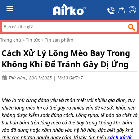
Trang
chủ
MENU
Máy
hút
ẩm
Trang chủ
»
Tin tức
»
Tin sản phẩm
Máy
lọc
Cách Xử Lý Lông Mèo Bay Trong
không
khí
Không Khí Để Tránh Gây Dị Ứng
Điều
hòa
Thứ Năm, 20/11/2025 | 18:30 GMT+7
di
động
công
nghiệp
Mèo là thú cưng đáng yêu và thân thiết với nhiều gia đình, tuy
Tin
nhiên lông mèo lại có thể gây ra nhiều vấn đề về sức khỏe nếu
tức
không được kiểm soát đúng cách. Lông rụng, tế bào da chết và
bụi bẩn bám trên lông mèo có thể bay trong không khí, bám
Liên
hệ
vào đồ dùng hoặc xâm nhập vào hệ hô hấp, đặc biệt gây khó
chịu cho những người nhạy cảm. Vì vậy, tìm hiểu
cách xử lý