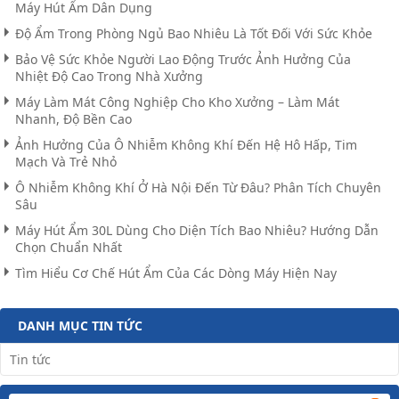
Máy Hút Ẩm Dân Dụng
Độ Ẩm Trong Phòng Ngủ Bao Nhiêu Là Tốt Đối Với Sức Khỏe​
Bảo Vệ Sức Khỏe Người Lao Động Trước Ảnh Hưởng Của
Nhiệt Độ Cao Trong Nhà Xưởng
Máy Làm Mát Công Nghiệp Cho Kho Xưởng – Làm Mát
Nhanh, Độ Bền Cao
Ảnh Hưởng Của Ô Nhiễm Không Khí Đến Hệ Hô Hấp, Tim
Mạch Và Trẻ Nhỏ
Ô Nhiễm Không Khí Ở Hà Nội Đến Từ Đâu? Phân Tích Chuyên
Sâu
Máy Hút Ẩm 30L Dùng Cho Diện Tích Bao Nhiêu? Hướng Dẫn
Chọn Chuẩn Nhất
Tìm Hiểu Cơ Chế Hút Ẩm Của Các Dòng Máy Hiện Nay
DANH MỤC TIN TỨC
Tin tức