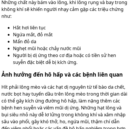
Những chất này bám vào lông, khi lông rụng và bay trong
không khí sẽ khiến người nhạy cảm gặp các triệu chứng
như:
Hắt hơi liên tục
Ngứa mắt, đỏ mắt
Mẩn đỏ da
Nghẹt mũi hoặc chảy nước mũi
Người bị dị ứng theo cơ địa hoặc có tiền sử hen
suyễn đặc biệt dễ bị kích ứng.
Ảnh hưởng đến hô hấp và các bệnh liên quan
Hít phải lông mèo và các hạt dị nguyên từ tế bào da chết,
nước bọt hay tuyến dầu trên lông mèo trong thời gian dài
có thể gây kích ứng đường hô hấp, làm nặng thêm các
bệnh hen suyễn và viêm mũi dị ứng. Những hạt lông và
bụi siêu nhỏ này dễ lơ lửng trong không khí và xâm nhập
sâu vào phổi, gây khó thở, ho, ngứa mũi, thậm chí dẫn
đến viêm phổi hoặc các vấn đề hô hấp nghiêm trọng hơn