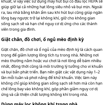
khuất, vì vậy việc sử dụng máy hút bụi có đầu lọc HEPA sẽ
giúp giữ lại cả những hạt lông siêu nhỏ và bụi mịn. Ngoài
ra, lau nhà bằng khăn ẩm sau khi hút bụi cũng giúp ngăn
lông bay ngược trở lại không khí, giữ cho không gian
sống sạch sẽ và hạn chế nguy cơ dị ứng cho các thành
viên trong gia đình.
Giặt chăn, đồ chơi, ổ ngủ mèo định kỳ
Giặt chăn, đồ chơi và ổ ngủ của mèo định kỳ là cách quan
trọng để giảm lượng lông tích tụ trong nhà. Những nơi
mèo thường nằm hoặc vui chơi là nơi lông dễ bám nhiều
nhất, đồng thời cũng là môi trường lý tưởng cho vi khuẩn
và bụi bẩn phát triển. Bạn nên giặt các vật dụng này 1–2
lần mỗi tuần và phơi nắng để khử khuẩn. Việc làm này
không chỉ giúp không gian sống sạch sẽ hơn mà còn hạn
chế lông bay vào không khí, góp phần giảm nguy cơ dị
ứng và cải thiện chất lượng không khí trong nhà.
Dùng máy lọc không khí trong nhà