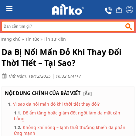
Trang
chủ
MENU
Máy
hút
ẩm
Trang chủ
»
Tin tức
»
Tin sự kiện
Máy
lọc
Da Bị Nổi Mẩn Đỏ Khi Thay Đổi
không
khí
Thời Tiết – Tại Sao?
Điều
hòa
Thứ Năm, 18/12/2025 | 16:32 GMT+7
di
động
công
NỘI DUNG CHÍNH CỦA BÀI VIẾT
nghiệp
[
Ẩn
]
1.
Vì sao da nổi mẩn đỏ khi thời tiết thay đổi?
Tin
tức
1.1.
Độ ẩm tăng hoặc giảm đột ngột làm da mất cân
bằng
Liên
hệ
1.2.
Không khí nóng – lạnh thất thường khiến da phản
ứng mạnh