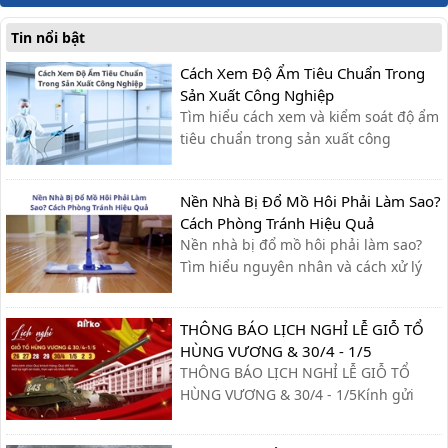
Tin nổi bật
Cách Xem Độ Ẩm Tiêu Chuẩn Trong
Sản Xuất Công Nghiệp
Tìm hiểu cách xem và kiểm soát độ ẩm
tiêu chuẩn trong sản xuất công
nghiệp, giúp tối ưu quy trình, giảm lỗi
và nâng cao chất lượng sản phẩm.
Nền Nhà Bị Đổ Mồ Hôi Phải Làm Sao?
Cách Phòng Tránh Hiệu Quả
Nền nhà bị đổ mồ hôi phải làm sao?
Tìm hiểu nguyên nhân và cách xử lý
nhanh, cùng giải pháp phòng tránh
hiệu quả giúp sàn nhà luôn khô ráo.
THÔNG BÁO LỊCH NGHỈ LỄ GIỖ TỔ
HÙNG VƯƠNG & 30/4 - 1/5
THÔNG BÁO LỊCH NGHỈ LỄ GIỖ TỔ
HÙNG VƯƠNG & 30/4 - 1/5Kính gửi
Quý khách hàng và Quý đối tác,Công
ty xin trân trọng thông báo lịch nghỉ lễ