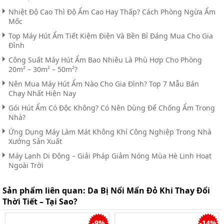
Nhiệt Độ Cao Thì Độ Ẩm Cao Hay Thấp? Cách Phòng Ngừa Ẩm
Mốc
Top Máy Hút Ẩm Tiết Kiệm Điện Và Bền Bỉ Đáng Mua Cho Gia
Đình
Công Suất Máy Hút Ẩm Bao Nhiêu Là Phù Hợp Cho Phòng
20m² – 30m² – 50m²?
Nên Mua Máy Hút Ẩm Nào Cho Gia Đình? Top 7 Mẫu Bán
Chạy Nhất Hiện Nay
Gói Hút Ẩm Có Độc Không? Có Nên Dùng Để Chống Ẩm Trong
Nhà?
Ứng Dụng Máy Làm Mát Không Khí Công Nghiệp Trong Nhà
Xưởng Sản Xuất
Máy Lạnh Di Động – Giải Pháp Giảm Nóng Mùa Hè Linh Hoạt
Ngoài Trời
Sản phẩm liên quan:
Da Bị Nổi Mẩn Đỏ Khi Thay Đổi
Thời Tiết – Tại Sao?
-9%
-14%