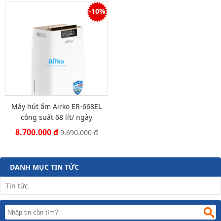
-10%
Máy hút ẩm Airko ER-668EL
công suất 68 lít/ ngày
8.700.000 đ
9.690.000 đ
DANH MỤC TIN TỨC
Tin tức