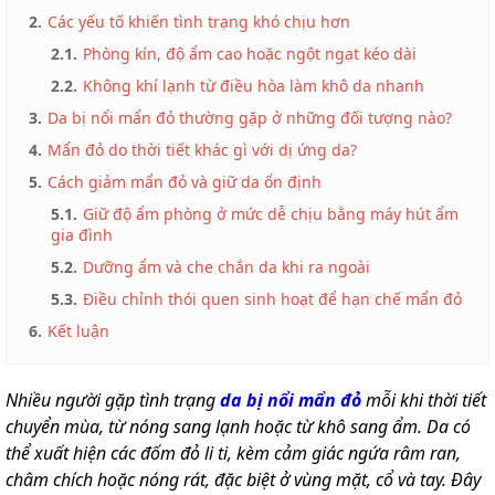
2.
Các yếu tố khiến tình trạng khó chịu hơn
2.1.
Phòng kín, độ ẩm cao hoặc ngột ngạt kéo dài
2.2.
Không khí lạnh từ điều hòa làm khô da nhanh
3.
Da bị nổi mẩn đỏ thường gặp ở những đối tượng nào?
4.
Mẩn đỏ do thời tiết khác gì với dị ứng da?
5.
Cách giảm mẩn đỏ và giữ da ổn định
5.1.
Giữ độ ẩm phòng ở mức dễ chịu bằng máy hút ẩm
gia đình
5.2.
Dưỡng ẩm và che chắn da khi ra ngoài
5.3.
Điều chỉnh thói quen sinh hoạt để hạn chế mẩn đỏ
6.
Kết luận
Nhiều người gặp tình trạng
da bị nổi mẩn đỏ
mỗi khi thời tiết
chuyển mùa, từ nóng sang lạnh hoặc từ khô sang ẩm. Da có
thể xuất hiện các đốm đỏ li ti, kèm cảm giác ngứa râm ran,
châm chích hoặc nóng rát, đặc biệt ở vùng mặt, cổ và tay. Đây