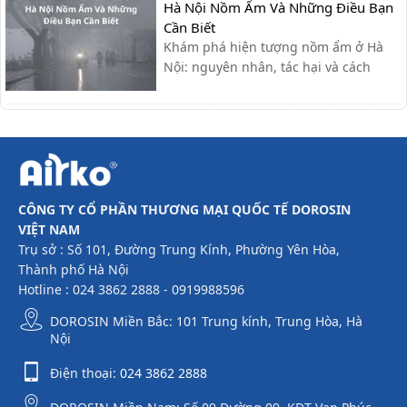
Hà Nội Nồm Ẩm Và Những Điều Bạn
như sau:- Giỗ Tổ Hùng Vương: Nghỉ
Cần Biết
ngày 26/04 – 27/04- Giải phóng miền
Khám phá hiện tượng nồm ẩm ở Hà
Nam & Quốc tế Lao động (30/4 - ...
Nội: nguyên nhân, tác hại và cách
khắc phục hiệu quả giúp bạn giữ nhà
cửa khô ráo, bảo vệ sức khỏe.
CÔNG TY CỔ PHẦN THƯƠNG MẠI QUỐC TẾ DOROSIN
VIỆT NAM
Trụ sở : Số 101, Đường Trung Kính, Phường Yên Hòa,
Thành phố Hà Nội
Hotline : 024 3862 2888 - 0919988596
DOROSIN Miền Bắc: 101 Trung kính, Trung Hòa, Hà
Nội
Điện thoại:
024 3862 2888