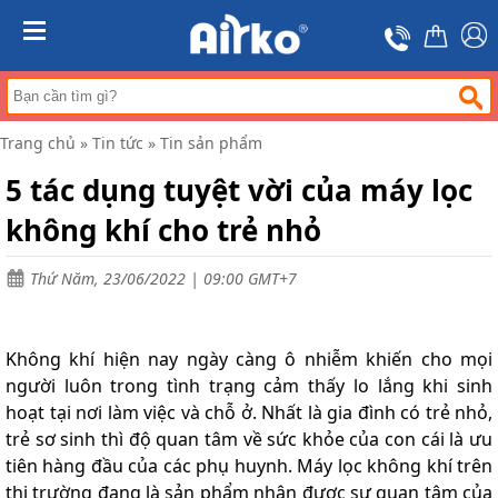
Trang
chủ
MENU
Máy
hút
ẩm
Trang chủ
»
Tin tức
»
Tin sản phẩm
Máy
lọc
5 tác dụng tuyệt vời của máy lọc
không
khí
không khí cho trẻ nhỏ
Điều
hòa
Thứ Năm, 23/06/2022 | 09:00 GMT+7
di
động
công
nghiệp
Không khí hiện nay ngày càng ô nhiễm khiến cho mọi
Tin
người luôn trong tình trạng cảm thấy lo lắng khi sinh
tức
hoạt tại nơi làm việc và chỗ ở. Nhất là gia đình có trẻ nhỏ,
trẻ sơ sinh thì độ quan tâm về sức khỏe của con cái là ưu
Liên
hệ
tiên hàng đầu của các phụ huynh. Máy lọc không khí trên
thị trường đang là sản phẩm nhận được sự quan tâm của