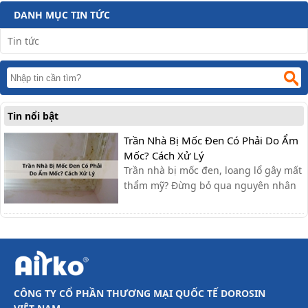
DANH MỤC TIN TỨC
Tin tức
Tin nổi bật
Trần Nhà Bị Mốc Đen Có Phải Do Ẩm
Mốc? Cách Xử Lý
Trần nhà bị mốc đen, loang lổ gây mất
thẩm mỹ? Đừng bỏ qua nguyên nhân
và các cách xử lý đơn giản, hiệu quả
ngay tại nhà mà bài viết dưới đây sẽ
cập nhật nhé.
CÔNG TY CỔ PHẦN THƯƠNG MẠI QUỐC TẾ DOROSIN