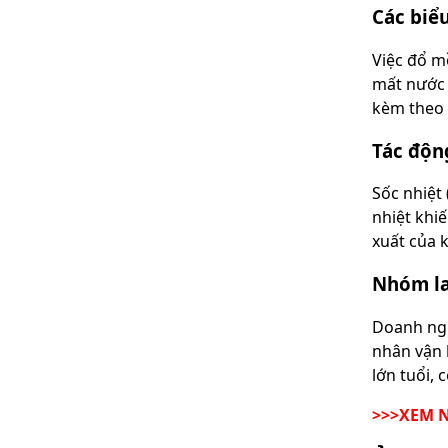
Các biể
Việc đổ m
mất nước 
kèm theo 
Tác độn
Sốc nhiệt 
nhiệt khi
xuất của 
Nhóm la
Doanh ngh
nhân vận 
lớn tuổi, 
>>>XEM 