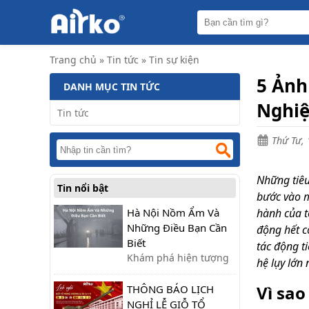
Trang
chủ
Máy
Trang chủ
»
Tin tức
»
Tin sự kiện
hút
ẩm
5 Ảnh
DANH MỤC TIN TỨC
Máy
Nghiệ
lọc
Tin tức
không
khí
Thứ Tư, 
Điều
hòa
di
Những tiêu
Tin nổi bật
động
bước vào m
công
nghiệp
Hà Nội Nồm Ẩm Và
hành của t
Những Điều Bạn Cần
động hết c
Tin
Biết
tác động t
tức
Khám phá hiện tượng
hệ lụy lớn
nồm ẩm ở Hà Nội:
Liên
hệ
Vì sa
nguyên nhân, tác hại
THÔNG BÁO LỊCH
và cách khắc phục hiệu
NGHỈ LỄ GIỖ TỔ