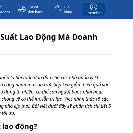
chỉ
Tra cứu
Giỏ
wroom
đơn hàng
hàng
Smember
Suất Lao Động Mà Doanh
luôn là bài toán đau đầu cho các nhà quản lý khi
ủa công nhân mà còn trực tiếp kéo giảm hiệu quả vận
u đựng tự nhiên, cơ thể con người buộc phải hoạt
hóng về cả thể lực lẫn trí lực. Việc nhận thức rõ các
hó kịp thời. Bài viết dưới đây sẽ phân tích chi tiết 5
 tối ưu.
 lao động?