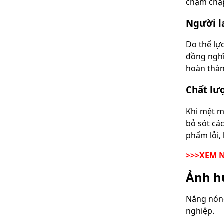
chậm chạp
Người l
Do thể lự
đồng nghĩ
hoàn thành
Chất lư
Khi mệt m
bỏ sót các
phẩm lỗi,
>>>XEM 
Ảnh hư
Nắng nóng
nghiệp.