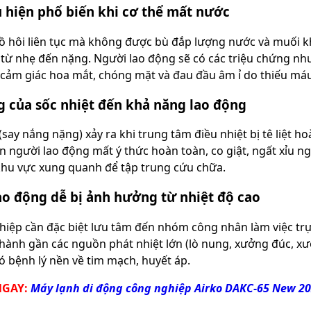
u hiện phổ biến khi cơ thể mất nước
ồ hôi liên tục mà không được bù đắp lượng nước và muối kho
từ nhẹ đến nặng. Người lao động sẽ có các triệu chứng như 
cảm giác hoa mắt, chóng mặt và đau đầu âm ỉ do thiếu máu
g của sốc nhiệt đến khả năng lao động
(say nắng nặng) xảy ra khi trung tâm điều nhiệt bị tê liệt h
ến người lao động mất ý thức hoàn toàn, co giật, ngất xỉu n
khu vực xung quanh để tập trung cứu chữa.
o động dễ bị ảnh hưởng từ nhiệt độ cao
iệp cần đặc biệt lưu tâm đến nhóm công nhân làm việc trực 
hành gần các nguồn phát nhiệt lớn (lò nung, xưởng đúc, 
có bệnh lý nền về tim mạch, huyết áp.
NGAY:
Máy lạnh di động công nghiệp Airko DAKC-65 New 2