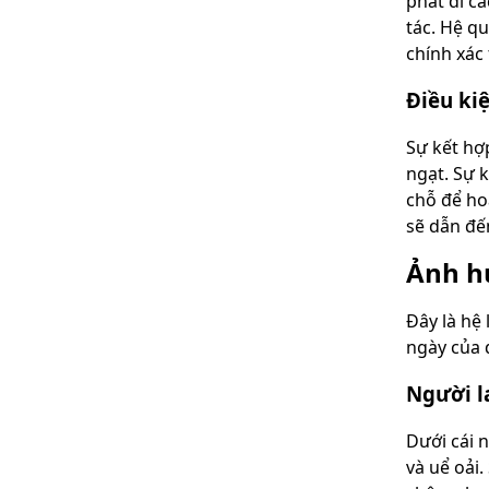
phát đi cá
tác. Hệ qu
chính xác
Điều ki
Sự kết hợ
ngạt. Sự 
chỗ để ho
sẽ dẫn đến
Ảnh hư
Đây là hệ
ngày của 
Người l
Dưới cái n
và uể oải