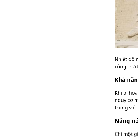
Nhiệt độ 
công trườ
Khả năn
Khi bị ho
nguy cơ m
trong việc
Nắng nó
Chỉ một g