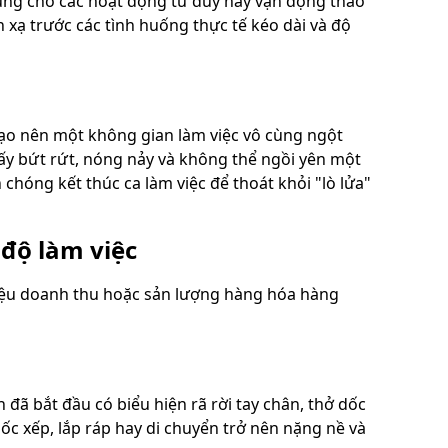
 trung cho các hoạt động tư duy hay vận động thao
n xạ trước các tình huống thực tế kéo dài và độ
tạo nên một không gian làm việc vô cùng ngột
hấy bứt rứt, nóng nảy và không thể ngồi yên một
hóng kết thúc ca làm việc để thoát khỏi "lò lửa"
độ làm việc
liệu doanh thu hoặc sản lượng hàng hóa hàng
 đã bắt đầu có biểu hiện rã rời tay chân, thở dốc
ốc xếp, lắp ráp hay di chuyển trở nên nặng nề và