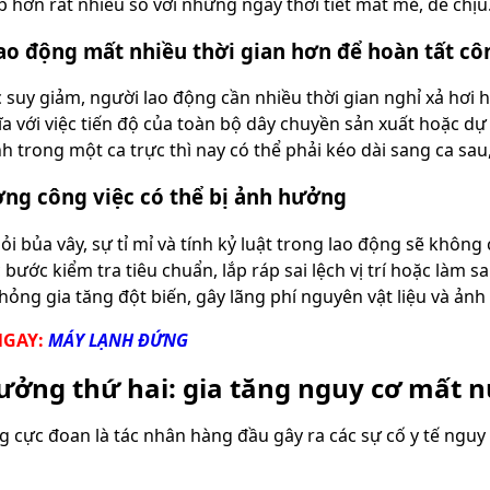
 hơn rất nhiều so với những ngày thời tiết mát mẻ, dễ chịu
ao động mất nhiều thời gian hơn để hoàn tất cô
c suy giảm, người lao động cần nhiều thời gian nghỉ xả hơi 
a với việc tiến độ của toàn bộ dây chuyền sản xuất hoặc dự 
 trong một ca trực thì nay có thể phải kéo dài sang ca sau, 
ợng công việc có thể bị ảnh hưởng
ỏi bủa vây, sự tỉ mỉ và tính kỷ luật trong lao động sẽ khôn
 bước kiểm tra tiêu chuẩn, lắp ráp sai lệch vị trí hoặc làm sa
 hỏng gia tăng đột biến, gây lãng phí nguyên vật liệu và ản
NGAY:
MÁY LẠNH ĐỨNG
ởng thứ hai: gia tăng nguy cơ mất n
 cực đoan là tác nhân hàng đầu gây ra các sự cố y tế nguy