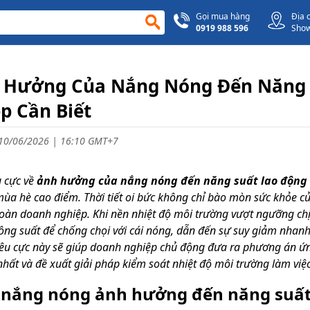
Gọi mua hàng
Địa 
0919 988 596
Sho
 Hưởng Của Nắng Nóng Đến Năng 
p Cần Biết
10/06/2026 | 16:10 GMT+7
 cực về
ảnh hưởng của nắng nóng đến năng suất lao động
ùa hè cao điểm. Thời tiết oi bức không chỉ bào mòn sức khỏe c
oàn doanh nghiệp. Khi nền nhiệt độ môi trường vượt ngưỡng chị
ông suất để chống chọi với cái nóng, dẫn đến sự suy giảm nhanh c
iêu cực này sẽ giúp doanh nghiệp chủ động đưa ra phương án ứng p
 nhất và đề xuất giải pháp kiểm soát nhiệt độ môi trường làm việc
o nắng nóng ảnh hưởng đến năng suất