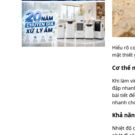
Hiểu rõ c
mật thiết 
Cơ thể m
Khi làm v
đập nhanh
bài tiết đ
nhanh chó
Khả năn
Nhiệt độ c