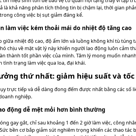
c tín hiệu sinh tồn để bảo vệ cơ quan nội tạng thay vì tập
ả là khả năng phân tích thông tin bị chậm lại, thời gian phả
 trong công việc bị sụt giảm đáng kể.
ện làm việc kém thoải mái do nhiệt độ tăng cao
p giữa nhiệt độ cao, độ ẩm lớn và luồng không khí tù túng 
khó chịu về mặt vật lý này khiến người lao động luôn cảm t
àn thành tốt phần việc của mình. Tâm lý mong muốn nhanh c
 tình trạng làm việc qua loa, đại khái.
ởng thứ nhất: giảm hiệu suất và tốc 
 lụy trực tiếp và dễ dàng đong đếm được nhất bằng các số 
doanh nghiệp.
ao động dễ mệt mỏi hơn bình thường
óng gay gắt, chỉ sau khoảng 1 đến 2 giờ làm việc, công nhân
. Sức bền cơ bắp giảm sút nghiêm trọng khiến các thao tác b