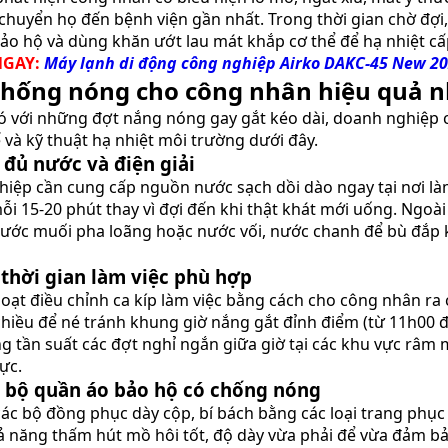
chuyển họ đến bệnh viện gần nhất. Trong thời gian chờ đợi
ảo hộ và dùng khăn ướt lau mát khắp cơ thể để hạ nhiệt cấ
NGAY:
Máy lạnh di động công nghiệp Airko DAKC-45 New 2
chống nóng cho công nhân hiệu quả n
ó với những đợt nắng nóng gay gắt kéo dài, doanh nghiệp c
ế và kỹ thuật hạ nhiệt môi trường dưới đây.
 đủ nước và điện giải
iệp cần cung cấp nguồn nước sạch dồi dào ngay tại nơi l
ỗi 15-20 phút thay vì đợi đến khi thật khát mới uống. Ngoà
ước muối pha loãng hoặc nước vối, nước chanh để bù đắp k
 thời gian làm việc phù hợp
hoạt điều chỉnh ca kíp làm việc bằng cách cho công nhân r
chiều để né tránh khung giờ nắng gắt đỉnh điểm (từ 11h00 đế
g tần suất các đợt nghỉ ngắn giữa giờ tại các khu vực râm m
ực.
ị bộ quần áo bảo hộ có chống nóng
các bộ đồng phục dày cộp, bí bách bằng các loại trang phục 
ả năng thấm hút mồ hôi tốt, độ dày vừa phải để vừa đảm bả