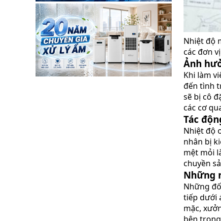
Nhiệt độ 
các đơn vị
Ảnh hưở
Khi làm vi
đến tình 
sẽ bị cô 
các cơ qu
Tác động
Nhiệt độ 
nhân bị ki
mệt mỏi l
chuyền sả
Những n
Những đối
tiếp dưới
mặc, xưởn
bên trong