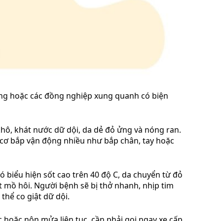
ởng hoặc các đồng nghiệp xung quanh có biện
khô, khát nước dữ dội, da dẻ đỏ ửng và nóng ran.
g cơ bắp vận động nhiều như bắp chân, tay hoặc
ó biểu hiện sốt cao trên 40 độ C, da chuyển từ đỏ
t mồ hôi. Người bệnh sẽ bị thở nhanh, nhịp tim
thể co giật dữ dội.
c hoặc nôn mửa liên tục, cần phải gọi ngay xe cấp