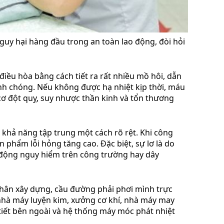
guy hại hàng đầu trong an toàn lao động, đòi hỏi
 điều hòa bằng cách tiết ra rất nhiều mồ hôi, dẫn
anh chóng. Nếu không được hạ nhiệt kịp thời, máu
 cơ đột quỵ, suy nhược thần kinh và tổn thương
 khả năng tập trung một cách rõ rệt. Khi công
ản phẩm lỗi hỏng tăng cao. Đặc biệt, sự lơ là do
o động nguy hiểm trên công trường hay dây
hân xây dựng, cầu đường phải phơi mình trực
 nhà máy luyện kim, xưởng cơ khí, nhà máy may
 tiết bên ngoài và hệ thống máy móc phát nhiệt