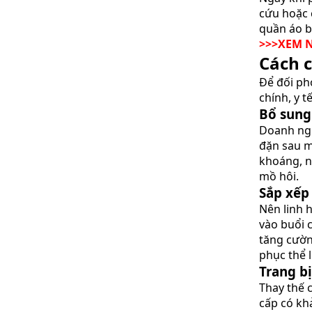
cứu hoặc 
quần áo b
>>>XEM 
Cách 
Để đối ph
chính, y t
Bổ sung
Doanh ngh
đặn sau m
khoáng, n
mồ hôi.
Sắp xếp
Nên linh 
vào buổi 
tăng cườn
phục thể l
Trang b
Thay thế 
cấp có kh