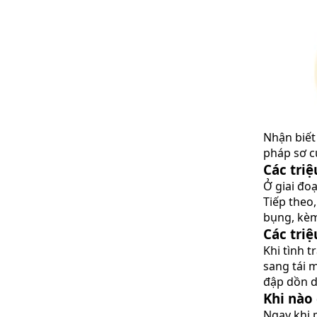
Nhận biết
pháp sơ c
Các tri
Ở giai đo
Tiếp theo
bụng, kèm
Các tri
Khi tình 
sang tái 
đập dồn d
Khi nào
Ngay khi 