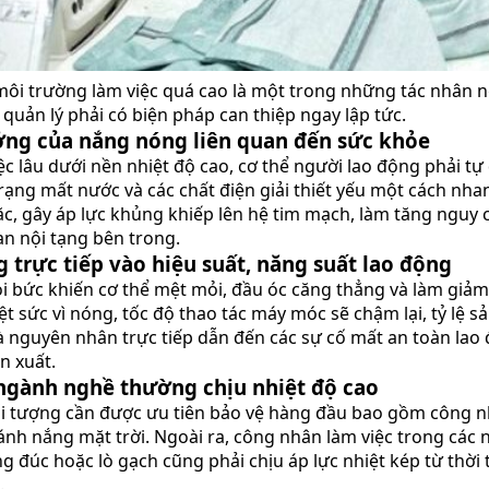
môi trường làm việc quá cao là một trong những tác nhân n
 quản lý phải có biện pháp can thiệp ngay lập tức.
ng của nắng nóng liên quan đến sức khỏe
ệc lâu dưới nền nhiệt độ cao, cơ thể người lao động phải tự
trạng mất nước và các chất điện giải thiết yếu một cách nh
đặc, gây áp lực khủng khiếp lên hệ tim mạch, làm tăng nguy
an nội tạng bên trong.
 trực tiếp vào hiệu suất, năng suất lao động
oi bức khiến cơ thể mệt mỏi, đầu óc căng thẳng và làm giảm
ệt sức vì nóng, tốc độ thao tác máy móc sẽ chậm lại, tỷ lệ s
à nguyên nhân trực tiếp dẫn đến các sự cố mất an toàn la
n xuất.
gành nghề thường chịu nhiệt độ cao
 tượng cần được ưu tiên bảo vệ hàng đầu bao gồm công n
 ánh nắng mặt trời. Ngoài ra, công nhân làm việc trong các
g đúc hoặc lò gạch cũng phải chịu áp lực nhiệt kép từ thời
.