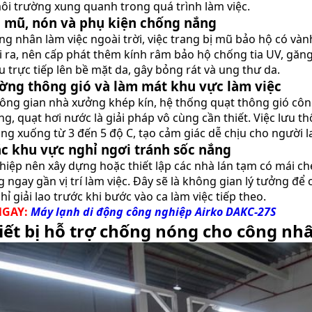
môi trường xung quanh trong quá trình làm việc.
 mũ, nón và phụ kiện chống nắng
ông nhân làm việc ngoài trời, việc trang bị mũ bảo hộ có và
i ra, nên cấp phát thêm kính râm bảo hộ chống tia UV, găng
 trực tiếp lên bề mặt da, gây bỏng rát và ung thư da.
ờng thông gió và làm mát khu vực làm việc
hông gian nhà xưởng khép kín, hệ thống quạt thông gió côn
, quạt hơi nước là giải pháp vô cùng cần thiết. Việc lưu th
ng xuống từ 3 đến 5 độ C, tạo cảm giác dễ chịu cho người l
ác khu vực nghỉ ngơi tránh sốc nắng
iệp nên xây dựng hoặc thiết lập các nhà lán tạm có mái che
 ngay gần vị trí làm việc. Đây sẽ là không gian lý tưởng đ
hỉ giải lao trước khi bước vào ca làm việc tiếp theo.
NGAY:
Máy lạnh di động công nghiệp Airko DAKC-27S
iết bị hỗ trợ chống nóng cho công nh