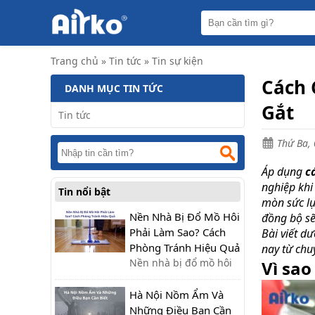
Trang
chủ
Máy
Trang chủ
»
Tin tức
»
Tin sự kiện
hút
ẩm
Cách 
DANH MỤC TIN TỨC
Máy
Gắt
lọc
Tin tức
không
khí
Thứ Ba, 
Điều
hòa
Áp dụng
c
di
nghiệp khi
Tin nổi bật
động
mòn sức lự
công
nghiệp
Nền Nhà Bị Đổ Mồ Hôi
đồng bộ sẽ
Phải Làm Sao? Cách
Bài viết d
Tin
Phòng Tránh Hiệu Quả
nay từ chu
tức
Nền nhà bị đổ mồ hôi
Vì sao
phải làm sao? Tìm hiểu
Liên
hệ
nguyên nhân và cách
Hà Nội Nồm Ẩm Và
xử lý nhanh, cùng giải
Những Điều Bạn Cần