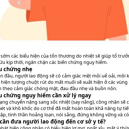
 sớm các biểu hiện của tổn thương do nhiệt sẽ giúp tổ trư
ứu kịp thời, ngăn chặn các biến chứng nguy hiểm.
ệu chứng nhẹ
ạn đầu, người lao động sẽ có cảm giác mệt mỏi uể oải, môi 
, hiện tượng chuột rút do mất muối sẽ xuất hiện ở các vùn
 theo cảm giác chóng mặt, đau đầu nhẹ và buồn nôn.
ệu chứng nguy hiểm cần xử lý ngay
trạng chuyển nặng sang sốc nhiệt (say nắng), công nhân sẽ c
mét và khô khốc do cơ thể đã mất hoàn toàn khả năng tự tiế
ập, tinh thần hoảng loạn, nói sảng, đứng không vững và có 
 cần đưa người lao động đến cơ sở y tế?
phát hiện công nhân có biểu hiện lơ mơ, ngất xỉu, mất ý thứ