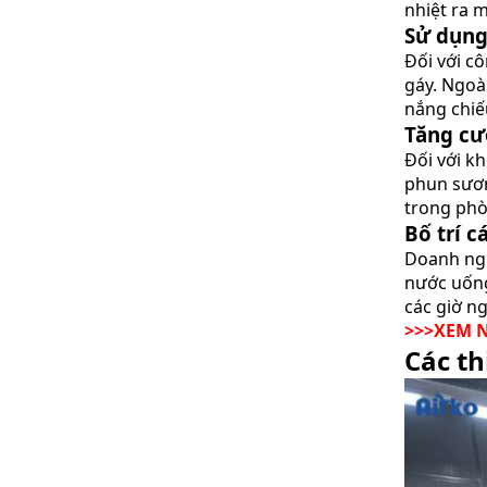
nhiệt ra 
Sử dụng
Đối với c
gáy. Ngoà
nắng chiếu
Tăng cư
Đối với k
phun sương
trong phò
Bố trí c
Doanh ngh
nước uống
các giờ ng
>>>XEM 
Các th