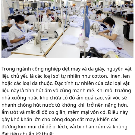
Trong ngành công nghiệp dệt may và da giày, nguyên vật
liệu chủ yếu là các loại sợi tự nhiên như cotton, linen, len
hoặc các loại da thuộc. Đặc tính tự nhiên của các loại vật
liệu này là tính hút ẩm vô cùng mạnh mẽ. Khi môi trường
nhà xưởng hoặc kho chứa có độ ẩm quá cao, vải vóc sẽ
nhanh chóng hút nước từ không khí, trở nên nặng hơn,
ẩm ướt và mất đi độ co giãn, mềm mại vốn có. Điều này
gây khó khăn lớn cho công đoạn cắt may, khiến các
đường kim mũi chỉ dễ bị lệch, vải bị nhăn rúm và không
đạt tiêu chuẩn kỹ thuật.