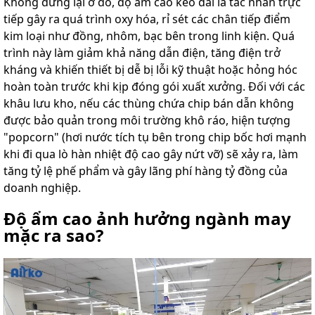
Không dừng lại ở đó, độ ẩm cao kéo dài là tác nhân trực
tiếp gây ra quá trình oxy hóa, rỉ sét các chân tiếp điểm
kim loại như đồng, nhôm, bạc bên trong linh kiện. Quá
trình này làm giảm khả năng dẫn điện, tăng điện trở
kháng và khiến thiết bị dễ bị lỗi kỹ thuật hoặc hỏng hóc
hoàn toàn trước khi kịp đóng gói xuất xưởng. Đối với các
khâu lưu kho, nếu các thùng chứa chip bán dẫn không
được bảo quản trong môi trường khô ráo, hiện tượng
"popcorn" (hơi nước tích tụ bên trong chip bốc hơi mạnh
khi đi qua lò hàn nhiệt độ cao gây nứt vỡ) sẽ xảy ra, làm
tăng tỷ lệ phế phẩm và gây lãng phí hàng tỷ đồng của
doanh nghiệp.
Độ ẩm cao ảnh hưởng ngành may
mặc ra sao?