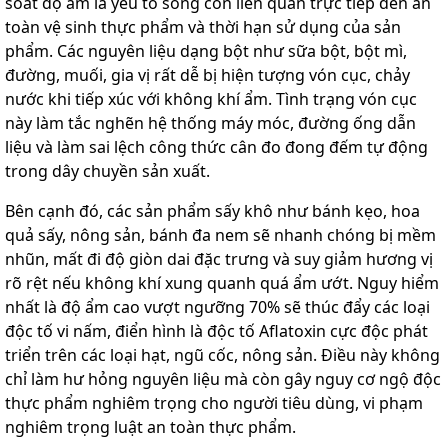
soát độ ẩm là yếu tố sống còn liên quan trực tiếp đến an
toàn vệ sinh thực phẩm và thời hạn sử dụng của sản
phẩm. Các nguyên liệu dạng bột như sữa bột, bột mì,
đường, muối, gia vị rất dễ bị hiện tượng vón cục, chảy
nước khi tiếp xúc với không khí ẩm. Tình trạng vón cục
này làm tắc nghẽn hệ thống máy móc, đường ống dẫn
liệu và làm sai lệch công thức cân đo đong đếm tự động
trong dây chuyền sản xuất.
Bên cạnh đó, các sản phẩm sấy khô như bánh kẹo, hoa
quả sấy, nông sản, bánh đa nem sẽ nhanh chóng bị mềm
nhũn, mất đi độ giòn dai đặc trưng và suy giảm hương vị
rõ rệt nếu không khí xung quanh quá ẩm ướt. Nguy hiểm
nhất là độ ẩm cao vượt ngưỡng 70% sẽ thúc đẩy các loại
độc tố vi nấm, điển hình là độc tố Aflatoxin cực độc phát
triển trên các loại hạt, ngũ cốc, nông sản. Điều này không
chỉ làm hư hỏng nguyên liệu mà còn gây nguy cơ ngộ độc
thực phẩm nghiêm trọng cho người tiêu dùng, vi phạm
nghiêm trọng luật an toàn thực phẩm.