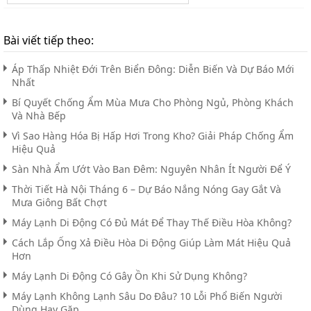
Bài viết tiếp theo:
Áp Thấp Nhiệt Đới Trên Biển Đông: Diễn Biến Và Dự Báo Mới
Nhất
Bí Quyết Chống Ẩm Mùa Mưa Cho Phòng Ngủ, Phòng Khách
Và Nhà Bếp
Vì Sao Hàng Hóa Bị Hấp Hơi Trong Kho? Giải Pháp Chống Ẩm
Hiệu Quả
Sàn Nhà Ẩm Ướt Vào Ban Đêm: Nguyên Nhân Ít Người Để Ý
Thời Tiết Hà Nội Tháng 6 – Dự Báo Nắng Nóng Gay Gắt Và
Mưa Giông Bất Chợt
Máy Lạnh Di Động Có Đủ Mát Để Thay Thế Điều Hòa Không?
Cách Lắp Ống Xả Điều Hòa Di Động Giúp Làm Mát Hiệu Quả
Hơn
Máy Lạnh Di Động Có Gây Ồn Khi Sử Dụng Không?
Máy Lạnh Không Lạnh Sâu Do Đâu? 10 Lỗi Phổ Biến Người
Dùng Hay Gặp