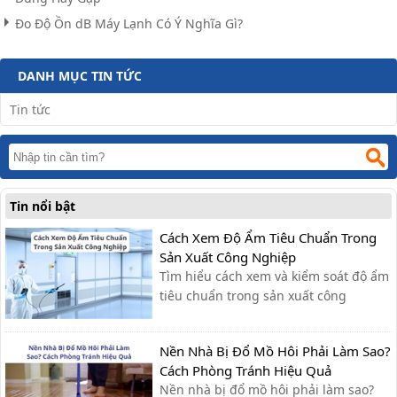
Đo Độ Ồn dB Máy Lạnh Có Ý Nghĩa Gì?
DANH MỤC TIN TỨC
Tin tức
Tin nổi bật
Cách Xem Độ Ẩm Tiêu Chuẩn Trong
Sản Xuất Công Nghiệp
Tìm hiểu cách xem và kiểm soát độ ẩm
tiêu chuẩn trong sản xuất công
nghiệp, giúp tối ưu quy trình, giảm lỗi
và nâng cao chất lượng sản phẩm.
Nền Nhà Bị Đổ Mồ Hôi Phải Làm Sao?
Cách Phòng Tránh Hiệu Quả
Nền nhà bị đổ mồ hôi phải làm sao?