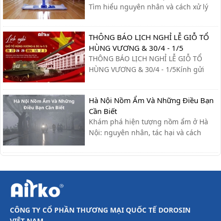
Tìm hiểu nguyên nhân và cách xử lý
nhanh, cùng giải pháp phòng tránh
hiệu quả giúp sàn nhà luôn khô ráo.
THÔNG BÁO LỊCH NGHỈ LỄ GIỖ TỔ
HÙNG VƯƠNG & 30/4 - 1/5
THÔNG BÁO LỊCH NGHỈ LỄ GIỖ TỔ
HÙNG VƯƠNG & 30/4 - 1/5Kính gửi
Quý khách hàng và Quý đối tác,Công
ty xin trân trọng thông báo lịch nghỉ lễ
Hà Nội Nồm Ẩm Và Những Điều Bạn
như sau:- Giỗ Tổ Hùng Vương: Nghỉ
Cần Biết
ngày 26/04 – 27/04- Giải phóng miền
Khám phá hiện tượng nồm ẩm ở Hà
Nam & Quốc tế Lao động (30/4 - ...
Nội: nguyên nhân, tác hại và cách
khắc phục hiệu quả giúp bạn giữ nhà
cửa khô ráo, bảo vệ sức khỏe.
CÔNG TY CỔ PHẦN THƯƠNG MẠI QUỐC TẾ DOROSIN
VIỆT NAM