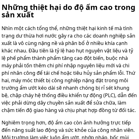
Những thiệt hại do độ ẩm cao trong
sản xuất
Nhìn một cách tổng thể, những thiệt hại kinh tế mà tình
trạng dư thừa hơi nước gây ra cho các doanh nghiệp sản
xuất là vô cùng nặng nề và phân bổ ở nhiều khía cạnh
khác nhau. Đầu tiên là tỷ lệ hao hụt nguyên vật liệu và tỷ
lệ phế phẩm thành phẩm tăng cao đột biến, buộc nhà
máy phải tốn thêm chi phí nhập nguyên liệu mới và chi
phí nhân công để tái chế hoặc tiêu hủy sản phẩm lỗi. Thứ
hai, máy móc thiết bị công nghiệp nặng đặt trong môi
trường ẩm ướt kéo dài sẽ nhanh chóng bị rỉ sét khung
bệ, chập cháy hệ thống điều khiển tự động (PLC), dẫn đến
việc phải dừng dây chuyền sản xuất để sửa chữa, làm
chậm tiến độ giao hàng và chịu phạt hợp đồng từ đối tác.
Nghiêm trọng hơn, độ ẩm cao còn ảnh hưởng trực tiếp
đến năng suất lao động và sức khỏe của công nhân viên.
Môi trường làm việc luôn ẩm ướt, nhớp nháp, bốc mùi