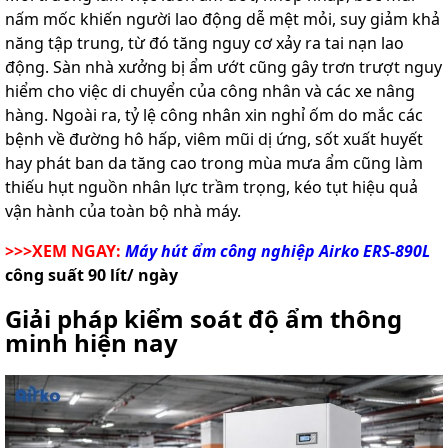
nấm mốc khiến người lao động dễ mệt mỏi, suy giảm khả
năng tập trung, từ đó tăng nguy cơ xảy ra tai nạn lao
động. Sàn nhà xưởng bị ẩm ướt cũng gây trơn trượt nguy
hiểm cho việc di chuyển của công nhân và các xe nâng
hàng. Ngoài ra, tỷ lệ công nhân xin nghỉ ốm do mắc các
bệnh về đường hô hấp, viêm mũi dị ứng, sốt xuất huyết
hay phát ban da tăng cao trong mùa mưa ẩm cũng làm
thiếu hụt nguồn nhân lực trầm trọng, kéo tụt hiệu quả
vận hành của toàn bộ nhà máy.
>>>XEM NGAY:
Máy hút ẩm công nghiệp Airko ERS-890L
công suất 90 lít/ ngày
Giải pháp kiểm soát độ ẩm thông
minh hiện nay