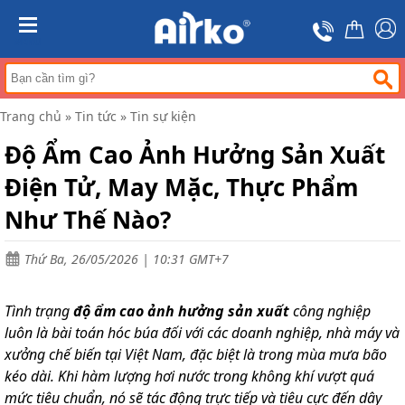
Trang
chủ
MENU
Máy
hút
ẩm
Trang chủ
»
Tin tức
»
Tin sự kiện
Máy
lọc
Độ Ẩm Cao Ảnh Hưởng Sản Xuất
không
khí
Điện Tử, May Mặc, Thực Phẩm
Điều
Như Thế Nào?
hòa
di
động
Thứ Ba, 26/05/2026 | 10:31 GMT+7
công
nghiệp
Tình trạng
độ ẩm cao ảnh hưởng sản xuất
công nghiệp
Tin
tức
luôn là bài toán hóc búa đối với các doanh nghiệp, nhà máy và
xưởng chế biến tại Việt Nam, đặc biệt là trong mùa mưa bão
Liên
hệ
kéo dài. Khi hàm lượng hơi nước trong không khí vượt quá
mức tiêu chuẩn, nó sẽ tác động trực tiếp và tiêu cực đến dây