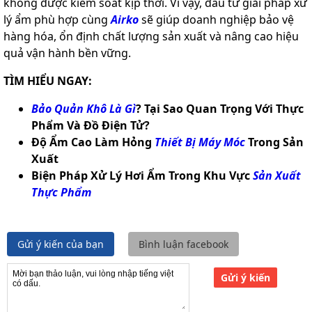
không được kiểm soát kịp thời. Vì vậy, đầu tư giải pháp xử
lý ẩm phù hợp cùng
Airko
sẽ giúp doanh nghiệp bảo vệ
hàng hóa, ổn định chất lượng sản xuất và nâng cao hiệu
quả vận hành bền vững.
TÌM HIỂU NGAY:
Bảo Quản Khô Là Gì
? Tại Sao Quan Trọng Với Thực
Phẩm Và Đồ Điện Tử?
Độ Ẩm Cao Làm Hỏng
Thiết Bị Máy Móc
Trong Sản
Xuất
Biện Pháp Xử Lý Hơi Ẩm Trong Khu Vực
Sản Xuất
Thực Phẩm
Gửi ý kiến của bạn
Bình luận facebook
Gửi ý kiến