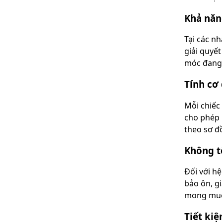
Khả năn
Tại các n
giải quyế
móc đang 
Tính cơ
Mỗi chiếc
cho phép 
theo sơ đ
Không t
Đối với h
bảo ôn, g
mong muốn
Tiết ki