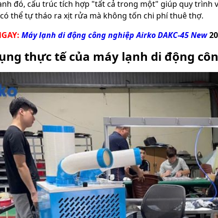
ạnh đó, cấu trúc tích hợp "tất cả trong một" giúp quy trình
có thể tự tháo ra xịt rửa mà không tốn chi phí thuê thợ.
NGAY:
Máy lạnh di động công nghiệp Airko DAKC-45 New
20
ụng thực tế của máy lạnh di động cô