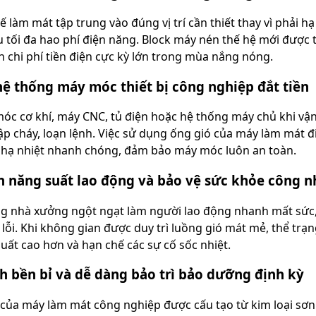
 làm mát tập trung vào đúng vị trí cần thiết thay vì phải 
u tối đa hao phí điện năng. Block máy nén thế hệ mới được 
 chi phí tiền điện cực kỳ lớn trong mùa nắng nóng.
hệ thống máy móc thiết bị công nghiệp đắt tiền
óc cơ khí, máy CNC, tủ điện hoặc hệ thống máy chủ khi vận h
ập cháy, loạn lệnh. Việc sử dụng ống gió của máy làm mát đi
p hạ nhiệt nhanh chóng, đảm bảo máy móc luôn an toàn.
ện năng suất lao động và bảo vệ sức khỏe công 
g nhà xưởng ngột ngạt làm người lao động nhanh mất sức, 
ỗi. Khi không gian được duy trì luồng gió mát mẻ, thể trạng
suất cao hơn và hạn chế các sự cố sốc nhiệt.
h bền bỉ và dễ dàng bảo trì bảo dưỡng định kỳ
của máy làm mát công nghiệp được cấu tạo từ kim loại sơn 