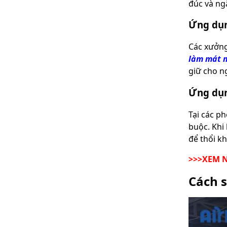
đúc và ng
Ứng dụn
Các xưởng
làm mát n
giữ cho n
Ứng dụn
Tại các ph
buộc. Khi
để thổi k
>>>XEM 
Cách 