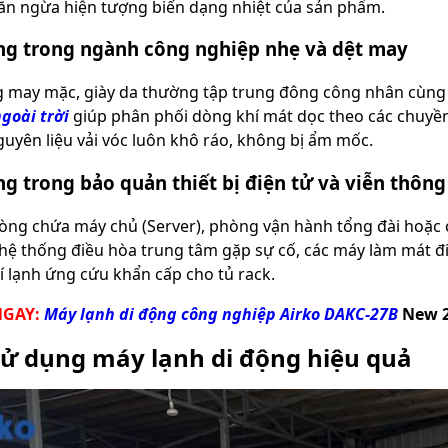
ăn ngừa hiện tượng biến dạng nhiệt của sản phẩm.
g trong ngành công nghiệp nhẹ và dệt may
 may mặc, giày da thường tập trung đông công nhân cùng 
goài trời
giúp phân phối dòng khí mát dọc theo các chuyề
guyên liệu vải vóc luôn khô ráo, không bị ẩm mốc.
g trong bảo quản thiết bị điện tử và viễn thông
òng chứa máy chủ (Server), phòng vận hành tổng đài hoặc cá
 hệ thống điều hòa trung tâm gặp sự cố, các máy làm mát đ
hí lạnh ứng cứu khẩn cấp cho tủ rack.
NGAY:
Máy lạnh di động công nghiệp Airko DAKC-27B
New 2
sử dụng máy lạnh di động hiệu quả