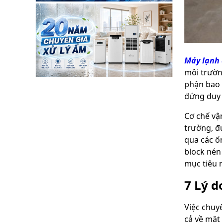
Máy lạnh 
môi trườn
phận bao 
đứng duy 
Cơ chế vậ
trường, đ
qua các ố
block nén 
mục tiêu 
7 Lý 
Việc chuy
cả về mặt 