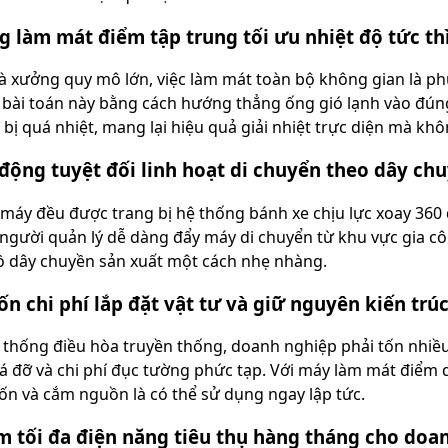
g làm mát điểm tập trung tối ưu nhiệt độ tức th
hà xưởng quy mô lớn, việc làm mát toàn bộ không gian là ph
t bài toán này bằng cách hướng thẳng ống gió lạnh vào đún
bị quá nhiệt, mang lại hiệu quả giải nhiệt trực diện mà kh
 động tuyệt đối linh hoạt di chuyển theo dây ch
 máy đều được trang bị hệ thống bánh xe chịu lực xoay 360 
người quản lý dễ dàng đẩy máy di chuyển từ khu vực gia côn
ồ dây chuyền sản xuất một cách nhẹ nhàng.
ốn chi phí lắp đặt vật tư và giữ nguyên kiến tr
ệ thống điều hòa truyền thống, doanh nghiệp phải tốn nhiề
iá đỡ và chi phí đục tường phức tạp. Với máy làm mát điểm d
 và cắm nguồn là có thể sử dụng ngay lập tức.
ệm tối đa điện năng tiêu thụ hàng tháng cho doa