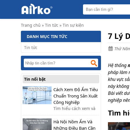
Trang
chủ
Máy
Trang chủ
»
Tin tức
»
Tin sự kiện
hút
ẩm
7 Lý 
DANH MỤC TIN TỨC
Máy
lọc
Tin tức
Thứ Năm
không
khí
Hệ thống
Điều
hòa
pháp làm m
di
khu vực sả
Tin nổi bật
động
công
này không 
nghiệp
Cách Xem Độ Ẩm Tiêu
Bài viết d
Chuẩn Trong Sản Xuất
Tin
nghiệp nên
Công Nghiệp
tức
Tìm hiểu cách xem và
Tìm hi
kiểm soát độ ẩm tiêu
Liên
hệ
chuẩn trong sản xuất
Hà Nội Nồm Ẩm Và
công nghiệp, giúp tối
Những Điều Bạn Cần