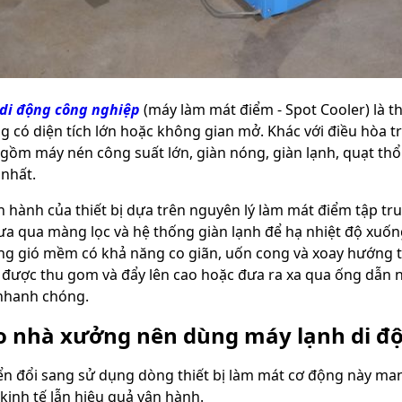
di động công nghiệp
(máy làm mát điểm - Spot Cooler) là th
g có diện tích lớn hoặc không gian mở. Khác với điều hòa t
gồm máy nén công suất lớn, giàn nóng, giàn lạnh, quạt thổi
nhất.
n hành của thiết bị dựa trên nguyên lý làm mát điểm tập t
ưa qua màng lọc và hệ thống giàn lạnh để hạ nhiệt độ xuốn
ng gió mềm có khả năng co giãn, uốn cong và xoay hướng tự
được thu gom và đẩy lên cao hoặc đưa ra xa qua ống dẫn nhiệ
nhanh chóng.
do nhà xưởng nên dùng máy lạnh di đ
ển đổi sang sử dụng dòng thiết bị làm mát cơ động này mang
kinh tế lẫn hiệu quả vận hành.