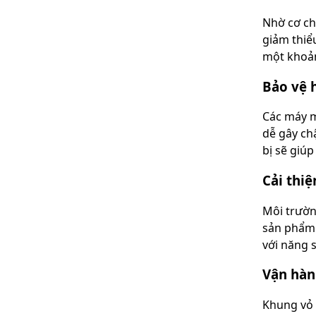
Nhờ cơ chế
giảm thiể
một khoản
Bảo vệ 
Các máy m
dễ gây ch
bị sẽ giú
Cải thi
Môi trườn
sản phẩm l
với năng 
Vận hàn
Khung vỏ 