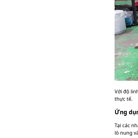
Với độ li
thực tế.
Ứng dụn
Tại các n
lò nung và