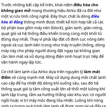
Trước những bất cập kể trên, khái niệm
điều hòa cho
không gian mở
mang thương hiệu Airko đã ra đời như
một vị cứu tinh công nghệ. Đây thực chất là dòng
điều
hòa di động
thông minh được thiết kế tích hợp tất cả các
bộ phận bao gồm máy nén (block), giàn lạnh, giàn nóng,
quạt gió và hệ thống điều khiển trong cùng một khối tủ
đứng duy nhất. Thay vì phải lắp đặt cố định cục nóng bên
ngoài và cục lạnh bên trong như máy truyền thống, dòng
máy này cho phép người dùng đặt ngay tại không gian
cần làm mát và sử dụng dòng điện sinh hoạt trực tiếp để
vận hành ngay lập tức.
Cơ chế làm lạnh của Airko dựa trên nguyên lý
làm mát
điểm
vô cùng mạnh mẽ. Máy sử dụng dung môi chất lạnh
cao cấp để hạ nhiệt độ dòng khí xuống sâu, sau đó hệ
thống quạt gió ly tâm công suất lớn sẽ thổi một luồng khí
lạnh tập trung, tầm xa hướng thẳng vào khu vực có người
ngồi hoặc vị trí máy móc đang tỏa nhiệt. Luồng khí nóng
sinh ra trong quá trình làm lạnh sẽ được gom lại và đẩy ra