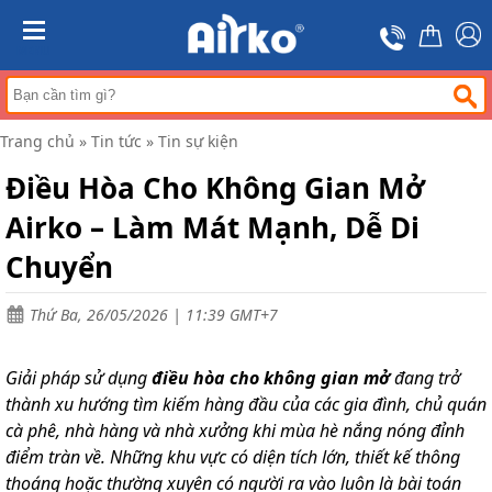
Trang
chủ
MENU
Máy
hút
ẩm
Trang chủ
»
Tin tức
»
Tin sự kiện
Máy
lọc
Điều Hòa Cho Không Gian Mở
không
khí
Airko – Làm Mát Mạnh, Dễ Di
Điều
Chuyển
hòa
di
động
Thứ Ba, 26/05/2026 | 11:39 GMT+7
công
nghiệp
Giải pháp sử dụng
điều hòa cho không gian mở
đang trở
Tin
tức
thành xu hướng tìm kiếm hàng đầu của các gia đình, chủ quán
cà phê, nhà hàng và nhà xưởng khi mùa hè nắng nóng đỉnh
Liên
hệ
điểm tràn về. Những khu vực có diện tích lớn, thiết kế thông
thoáng hoặc thường xuyên có người ra vào luôn là bài toán