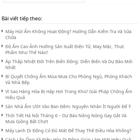
Bài viết tiếp theo:
Máy Hút Ẩm Không Hoạt Động? Hướng Dẫn Kiểm Tra Và Sửa
Chữa
Độ Ẩm Cao Ảnh Hưởng Sản Xuất Điện Tử, May Mặc, Thực
Phẩm Như Thế Nào?
Áp Thấp Nhiệt Đới Trên Biển Đông: Diễn Biến Và Dự Báo Mới
Nhất
Bí Quyết Chống Ẩm Mùa Mưa Cho Phòng Ngủ, Phòng Khách
Và Nhà Bếp
Vì Sao Hàng Hóa Bị Hấp Hơi Trong Kho? Giải Pháp Chống Ẩm
Hiệu Quả
Sàn Nhà Ẩm Ướt Vào Ban Đêm: Nguyên Nhân Ít Người Để Ý
Thời Tiết Hà Nội Tháng 6 – Dự Báo Nắng Nóng Gay Gắt Và
Mưa Giông Bất Chợt
Máy Lạnh Di Động Có Đủ Mát Để Thay Thế Điều Hòa Không?
Cách Lắp Ống Xả Điều Hòa Di Động Giúp Làm Mát Hiệu Quả