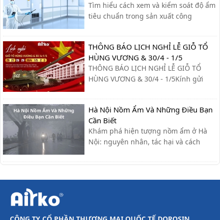
Tìm hiểu cách xem và kiểm soát độ ẩm
tiêu chuẩn trong sản xuất công
nghiệp, giúp tối ưu quy trình, giảm lỗi
và nâng cao chất lượng sản phẩm.
THÔNG BÁO LỊCH NGHỈ LỄ GIỖ TỔ
HÙNG VƯƠNG & 30/4 - 1/5
THÔNG BÁO LỊCH NGHỈ LỄ GIỖ TỔ
HÙNG VƯƠNG & 30/4 - 1/5Kính gửi
Quý khách hàng và Quý đối tác,Công
ty xin trân trọng thông báo lịch nghỉ lễ
Hà Nội Nồm Ẩm Và Những Điều Bạn
như sau:- Giỗ Tổ Hùng Vương: Nghỉ
Cần Biết
ngày 26/04 – 27/04- Giải phóng miền
Khám phá hiện tượng nồm ẩm ở Hà
Nam & Quốc tế Lao động (30/4 - ...
Nội: nguyên nhân, tác hại và cách
khắc phục hiệu quả giúp bạn giữ nhà
cửa khô ráo, bảo vệ sức khỏe.
CÔNG TY CỔ PHẦN THƯƠNG MẠI QUỐC TẾ DOROSIN