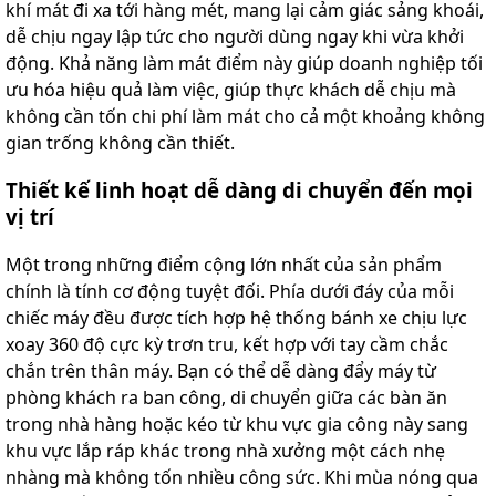
khí mát đi xa tới hàng mét, mang lại cảm giác sảng khoái,
dễ chịu ngay lập tức cho người dùng ngay khi vừa khởi
động. Khả năng làm mát điểm này giúp doanh nghiệp tối
ưu hóa hiệu quả làm việc, giúp thực khách dễ chịu mà
không cần tốn chi phí làm mát cho cả một khoảng không
gian trống không cần thiết.
Thiết kế linh hoạt dễ dàng di chuyển đến mọi
vị trí
Một trong những điểm cộng lớn nhất của sản phẩm
chính là tính cơ động tuyệt đối. Phía dưới đáy của mỗi
chiếc máy đều được tích hợp hệ thống bánh xe chịu lực
xoay 360 độ cực kỳ trơn tru, kết hợp với tay cầm chắc
chắn trên thân máy. Bạn có thể dễ dàng đẩy máy từ
phòng khách ra ban công, di chuyển giữa các bàn ăn
trong nhà hàng hoặc kéo từ khu vực gia công này sang
khu vực lắp ráp khác trong nhà xưởng một cách nhẹ
nhàng mà không tốn nhiều công sức. Khi mùa nóng qua