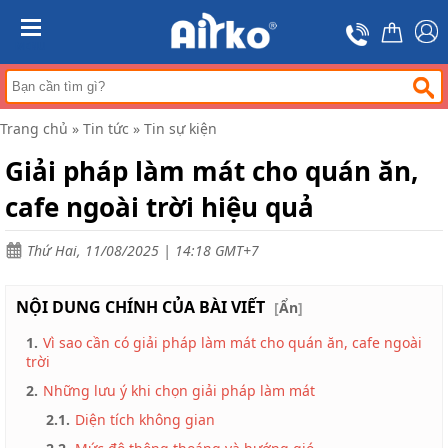
Trang
chủ
MENU
Máy
hút
ẩm
Trang chủ
»
Tin tức
»
Tin sự kiện
Máy
lọc
Giải pháp làm mát cho quán ăn,
không
khí
cafe ngoài trời hiệu quả
Điều
hòa
Thứ Hai, 11/08/2025 | 14:18 GMT+7
di
động
công
NỘI DUNG CHÍNH CỦA BÀI VIẾT
nghiệp
[
Ẩn
]
1.
Vì sao cần có giải pháp làm mát cho quán ăn, cafe ngoài
Tin
tức
trời
2.
Những lưu ý khi chọn giải pháp làm mát
Liên
hệ
2.1.
Diện tích không gian