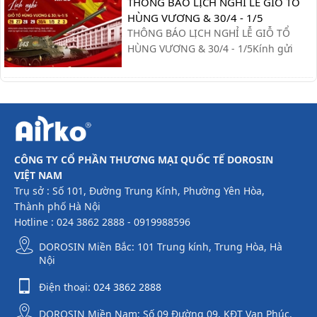
THÔNG BÁO LỊCH NGHỈ LỄ GIỖ TỔ
HÙNG VƯƠNG & 30/4 - 1/5
THÔNG BÁO LỊCH NGHỈ LỄ GIỖ TỔ
HÙNG VƯƠNG & 30/4 - 1/5Kính gửi
Quý khách hàng và Quý đối tác,Công
ty xin trân trọng thông báo lịch nghỉ lễ
như sau:- Giỗ Tổ Hùng Vương: Nghỉ
ngày 26/04 – 27/04- Giải phóng miền
Nam & Quốc tế Lao động (30/4 - ...
CÔNG TY CỔ PHẦN THƯƠNG MẠI QUỐC TẾ DOROSIN
VIỆT NAM
Trụ sở : Số 101, Đường Trung Kính, Phường Yên Hòa,
Thành phố Hà Nội
Hotline : 024 3862 2888 - 0919988596
DOROSIN Miền Bắc: 101 Trung kính, Trung Hòa, Hà
Nội
Điện thoại:
024 3862 2888
DOROSIN Miền Nam: Số 09 Đường 09, KĐT Vạn Phúc,