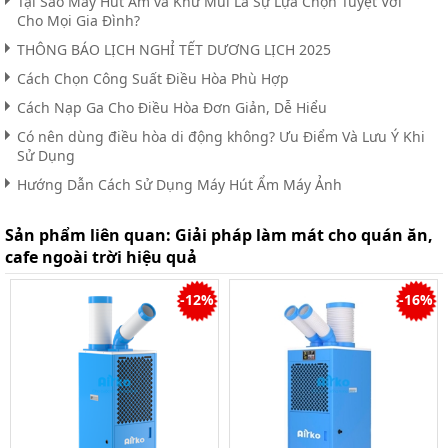
Tại Sao Máy Hút Ẩm và Khử Mùi Là Sự Lựa Chọn Tuyệt Vời
Cho Mọi Gia Đình?
THÔNG BÁO LỊCH NGHỈ TẾT DƯƠNG LỊCH 2025
Cách Chọn Công Suất Điều Hòa Phù Hợp
Cách Nạp Ga Cho Điều Hòa Đơn Giản, Dễ Hiểu
Có nên dùng điều hòa di động không? Ưu Điểm Và Lưu Ý Khi
Sử Dụng
Hướng Dẫn Cách Sử Dụng Máy Hút Ẩm Máy Ảnh
Sản phẩm liên quan:
Giải pháp làm mát cho quán ăn,
cafe ngoài trời hiệu quả
-12%
-16%