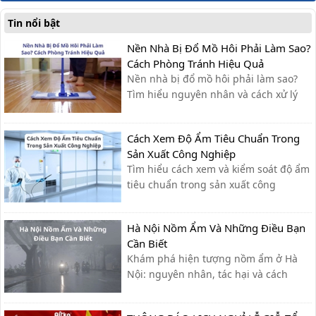
Tin nổi bật
Nền Nhà Bị Đổ Mồ Hôi Phải Làm Sao?
Cách Phòng Tránh Hiệu Quả
Nền nhà bị đổ mồ hôi phải làm sao?
Tìm hiểu nguyên nhân và cách xử lý
nhanh, cùng giải pháp phòng tránh
hiệu quả giúp sàn nhà luôn khô ráo.
Cách Xem Độ Ẩm Tiêu Chuẩn Trong
Sản Xuất Công Nghiệp
Tìm hiểu cách xem và kiểm soát độ ẩm
tiêu chuẩn trong sản xuất công
nghiệp, giúp tối ưu quy trình, giảm lỗi
và nâng cao chất lượng sản phẩm.
Hà Nội Nồm Ẩm Và Những Điều Bạn
Cần Biết
Khám phá hiện tượng nồm ẩm ở Hà
Nội: nguyên nhân, tác hại và cách
khắc phục hiệu quả giúp bạn giữ nhà
cửa khô ráo, bảo vệ sức khỏe.