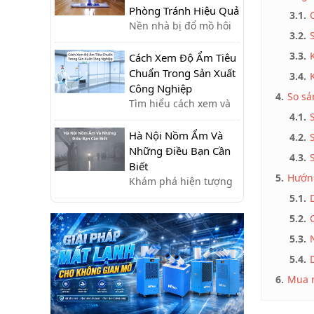
1/5Kính gửi Quý khách
Phòng Tránh Hiệu Quả
3.1.
hàng và Quý đối
Nền nhà bị đổ mồ hôi
3.2.
tác,Công ty xin trân
phải làm sao? Tìm hiểu
trọng thông báo lịch
3.3.
nguyên nhân và cách
Cách Xem Độ Ẩm Tiêu
nghỉ lễ như sau:- Giỗ
xử lý nhanh, cùng giải
Chuẩn Trong Sản Xuất
3.4.
Tổ Hùng Vương: Nghỉ
pháp phòng tránh hiệu
Công Nghiệp
4.
So sá
ngày 26/04 – 27/04-
quả giúp sàn nhà luôn
Tìm hiểu cách xem và
4.1.
Giải phóng miền Nam
khô ráo.
kiểm soát độ ẩm tiêu
& Quốc tế Lao động
chuẩn trong sản xuất
Hà Nội Nồm Ẩm Và
4.2.
(30/4 - ...
công nghiệp, giúp tối
Những Điều Bạn Cần
4.3.
ưu quy trình, giảm lỗi
Biết
5.
Hướng
và nâng cao chất lượng
Khám phá hiện tượng
sản phẩm.
nồm ẩm ở Hà Nội:
5.1.
nguyên nhân, tác hại
5.2.
và cách khắc phục hiệu
5.3.
quả giúp bạn giữ nhà
cửa khô ráo, bảo vệ sức
5.4.
khỏe.
6.
Mua m