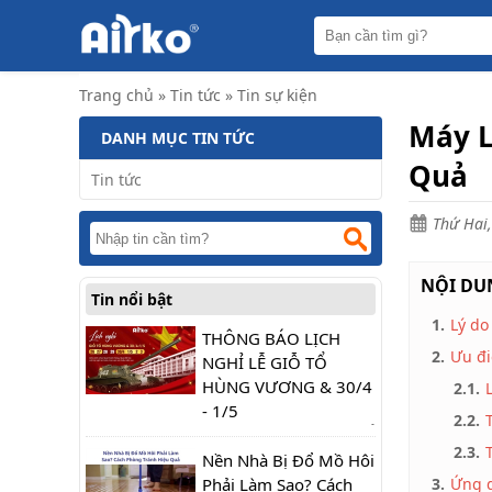
Trang
chủ
Máy
Trang chủ
»
Tin tức
»
Tin sự kiện
hút
ẩm
Máy L
DANH MỤC TIN TỨC
Máy
Quả
lọc
Tin tức
không
khí
Thứ Hai,
Điều
hòa
di
NỘI DUN
Tin nổi bật
động
công
1.
Lý do
nghiệp
THÔNG BÁO LỊCH
2.
Ưu đi
NGHỈ LỄ GIỖ TỔ
Tin
HÙNG VƯƠNG & 30/4
2.1.
tức
- 1/5
2.2.
THÔNG BÁO LỊCH NGHỈ
Liên
2.3.
hệ
LỄ GIỖ TỔ HÙNG
Nền Nhà Bị Đổ Mồ Hôi
VƯƠNG & 30/4 -
Phải Làm Sao? Cách
3.
Ứng d