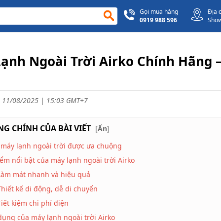
Gọi mua hàng
Địa 
0919 988 596
Sho
ạnh Ngoài Trời Airko Chính Hãng 
 11/08/2025 | 15:03 GMT+7
G CHÍNH CỦA BÀI VIẾT
[
Ẩn
]
 máy lạnh ngoài trời được ưa chuộng
ểm nổi bật của máy lạnh ngoài trời Airko
Làm mát nhanh và hiệu quả
Thiết kế di động, dễ di chuyển
Tiết kiệm chi phí điện
ụng của máy lạnh ngoài trời Airko