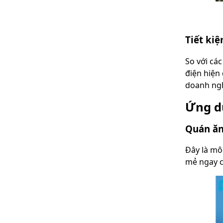
Tiết kiệ
So với cá
điện hiện 
doanh ngh
Ứng d
Quán ăn,
Đây là mô
mẻ ngay c