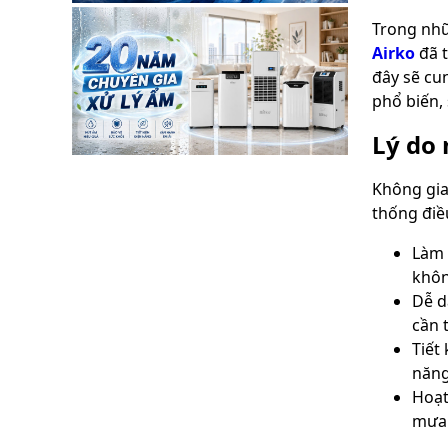
Trong nhữ
Airko
đã t
đây sẽ cu
phổ biến,
Lý do
Không gia
thống điề
Làm 
khôn
Dễ d
cần t
Tiết
năng
Hoạt
mưa 