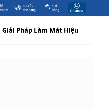
chỉ
Tra cứu
Giỏ
wroom
đơn hàng
hàng
Smember
– Giải Pháp Làm Mát Hiệu