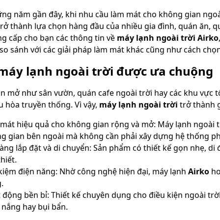
ng năm gần đây, khi nhu cầu làm mát cho không gian ngoài
rở thành lựa chọn hàng đầu của nhiều gia đình, quán ăn, quá
ng cấp cho bạn các thông tin về
máy lạnh ngoài trời Airko
 so sánh với các giải pháp làm mát khác cũng như cách ch
 máy lạnh ngoài trời được ưa chuộng
n mở như sân vườn, quán cafe ngoài trời hay các khu vực tổ
u hòa truyền thống. Vì vậy,
máy lạnh ngoài trời
trở thành g
mát hiệu quả cho không gian rộng và mở: Máy lạnh ngoài t
g gian bên ngoài mà không cần phải xây dựng hệ thống ph
àng lắp đặt và di chuyển: Sản phẩm có thiết kế gọn nhẹ, di 
hiết.
 kiệm điện năng: Nhờ công nghệ hiện đại, máy lạnh
Airko
ho
.
 động bền bỉ: Thiết kế chuyên dụng cho điều kiện ngoài trờ
nắng hay bụi bẩn.