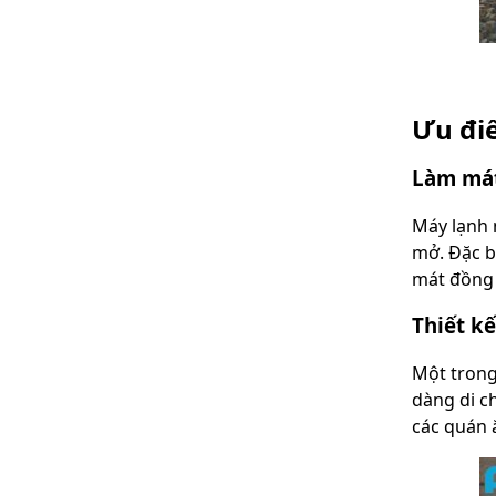
Ưu điể
Làm mát
Máy lạnh 
mở. Đặc b
mát đồng 
Thiết kế
Một trong
dàng di c
các quán ă