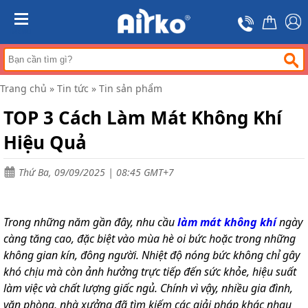
Trang
chủ
MENU
Máy
hút
ẩm
Trang chủ
»
Tin tức
»
Tin sản phẩm
Máy
lọc
TOP 3 Cách Làm Mát Không Khí
không
khí
Hiệu Quả
Điều
hòa
Thứ Ba, 09/09/2025 | 08:45 GMT+7
di
động
công
nghiệp
Trong những năm gần đây, nhu cầu
làm mát không khí
ngày
Tin
càng tăng cao, đặc biệt vào mùa hè oi bức hoặc trong những
tức
không gian kín, đông người. Nhiệt độ nóng bức không chỉ gây
khó chịu mà còn ảnh hưởng trực tiếp đến sức khỏe, hiệu suất
Liên
hệ
làm việc và chất lượng giấc ngủ. Chính vì vậy, nhiều gia đình,
văn phòng, nhà xưởng đã tìm kiếm các giải pháp khác nhau