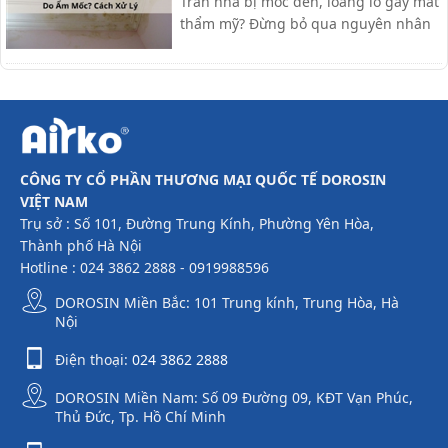
Trần nhà bị mốc đen, loang lổ gây mất
thẩm mỹ? Đừng bỏ qua nguyên nhân
và các cách xử lý đơn giản, hiệu quả
ngay tại nhà mà bài viết dưới đây sẽ
cập nhật nhé.
CÔNG TY CỔ PHẦN THƯƠNG MẠI QUỐC TẾ DOROSIN
VIỆT NAM
Trụ sở : Số 101, Đường Trung Kính, Phường Yên Hòa,
Thành phố Hà Nội
Hotline : 024 3862 2888 - 0919988596
DOROSIN Miền Bắc: 101 Trung kính, Trung Hòa, Hà
Nội
Điện thoại:
024 3862 2888
DOROSIN Miền Nam: Số 09 Đường 09, KĐT Vạn Phúc,
Thủ Đức, Tp. Hồ Chí Minh