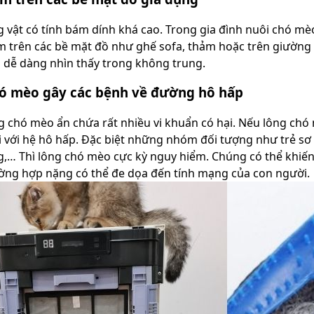
 vật có tính bám dính khá cao. Trong gia đình nuôi chó mè
m trên các bề mặt đồ như ghế sofa, thảm hoặc trên giường 
à dễ dàng nhìn thấy trong không trung.
ó mèo gây các bệnh về đường hô hấp
g chó mèo ẩn chứa rất nhiều vi khuẩn có hại. Nếu lông ch
i với hệ hô hấp. Đặc biệt những nhóm đối tượng như trẻ sơ s
g,… Thì lông chó mèo cực kỳ nguy hiểm. Chúng có thể khiế
ờng hợp nặng có thể đe dọa đến tính mạng của con người.