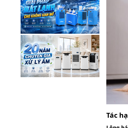
cách xử lý đơn giản,
hiệu quả ngay tại nhà
mà bài viết dưới đây sẽ
cập nhật nhé.
Tác hạ
Lông bá