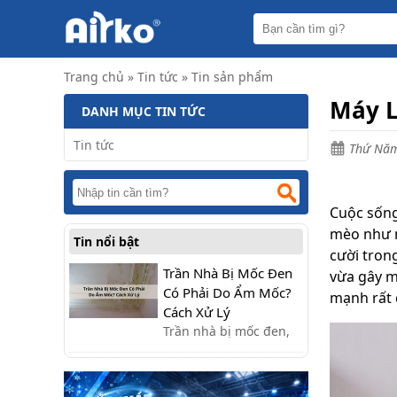
Trang
chủ
Máy
Trang chủ
»
Tin tức
»
Tin sản phẩm
hút
ẩm
Máy L
DANH MỤC TIN TỨC
Máy
lọc
Tin tức
Thứ Năm
không
khí
Điều
Cuộc sống
hòa
di
mèo như m
Tin nổi bật
động
cười tron
công
nghiệp
Trần Nhà Bị Mốc Đen
vừa gây m
Có Phải Do Ẩm Mốc?
mạnh rất
Tin
Cách Xử Lý
tức
Trần nhà bị mốc đen,
loang lổ gây mất thẩm
Liên
hệ
mỹ? Đừng bỏ qua
nguyên nhân và các