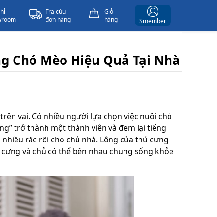
chỉ
Tra cứu
Giỏ
wroom
đơn hàng
hàng
Smember
ng Chó Mèo Hiệu Quả Tại Nhà
rên vai. Có nhiều người lựa chọn việc nuôi chó
g” trở thành một thành viên và đem lại tiếng
t nhiều rắc rối cho chủ nhà. Lông của thú cưng
hú cưng và chủ có thể bên nhau chung sống khỏe