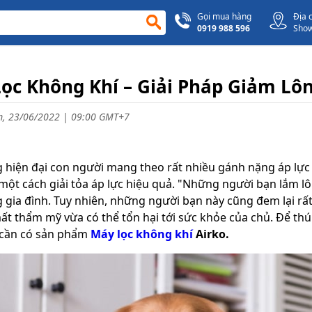
Gọi mua hàng
Địa 
0919 988 596
Sho
ọc Không Khí – Giải Pháp Giảm Lô
, 23/06/2022 | 09:00 GMT+7
 hiện đại con người mang theo rất nhiều gánh nặng áp lực t
ột cách giải tỏa áp lực hiệu quả. "Những người bạn lắm lôn
g gia đình. Tuy nhiên, những người bạn này cũng đem lại rấ
ất thẩm mỹ vừa có thể tổn hại tới sức khỏe của chủ. Để t
 cần có sản phẩm
Máy lọc không khí
Airko.