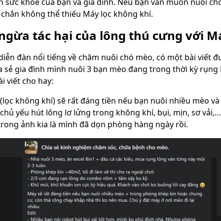
ến sức khỏe của bạn và gia đình. Nếu bạn vẫn muốn nuôi 
 chắn không thể thiếu Máy lọc không khí.
gừa tác hại của lông thú cưng với M
diễn đàn nổi tiếng về chăm nuôi chó mèo, có một bài viết đư
ia sẻ gia đình mình nuôi 3 bạn mèo đang trong thời kỳ rụng 
ài viết cho hay:
(lọc không khí) sẽ rất đáng tiền nếu bạn nuôi nhiều mèo v
chủ yếu hút lông lơ lửng trong không khí, bụi, mịn, sơ vả
 trong ảnh kia là mình đã dọn phòng hàng ngày rồi.