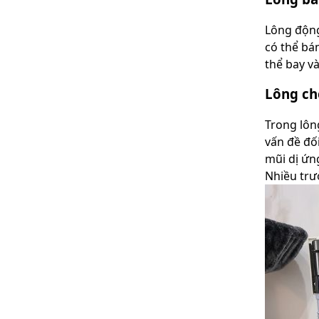
Lông động
có thể bá
thể bay v
Lông ch
Trong lôn
vấn đề đố
mũi dị ứn
Nhiều trư