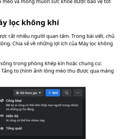
chó mèo và mong muốn sức khỏe được bảo vệ tốt
áy lọc không khí
ợc rất nhiều người quan tâm. Trong bài viết, chủ
lông. Chia sẻ về những lợi ích của Máy lọc không
à sống trong phòng khép kín hoặc chung cư.
i,… Tảng to (hình ảnh lông mèo thu được qua màng