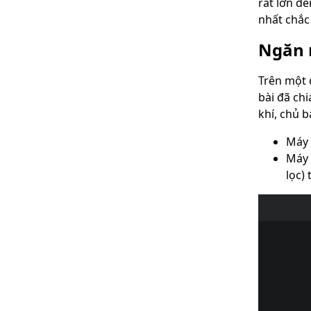
rất lớn đ
nhất chắc
Ngăn n
Trên một 
bài đã ch
khí, chủ b
Máy 
Máy 
lọc)