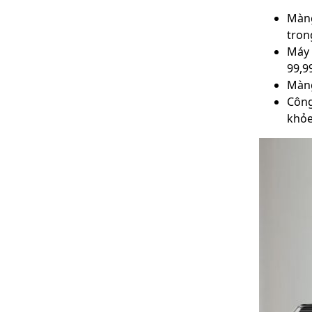
Màng
tron
Máy 
99,9
Màng
Công
khỏe