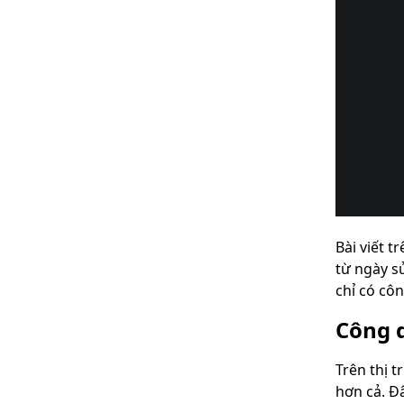
Bài viết 
từ ngày s
chỉ có cô
Công 
Trên thị 
hơn cả. Đ