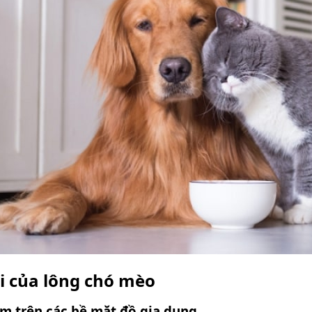
i của lông chó mèo
m trên các bề mặt đồ gia dụng