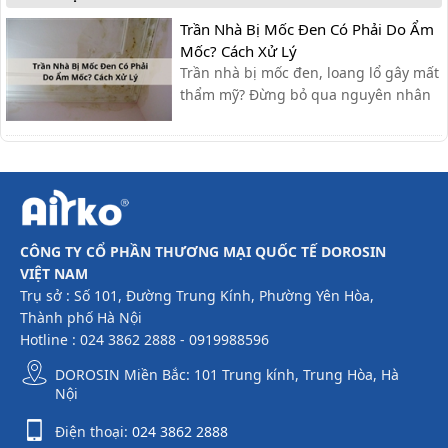
Trần Nhà Bị Mốc Đen Có Phải Do Ẩm
Mốc? Cách Xử Lý
Trần nhà bị mốc đen, loang lổ gây mất
thẩm mỹ? Đừng bỏ qua nguyên nhân
và các cách xử lý đơn giản, hiệu quả
ngay tại nhà mà bài viết dưới đây sẽ
cập nhật nhé.
CÔNG TY CỔ PHẦN THƯƠNG MẠI QUỐC TẾ DOROSIN
VIỆT NAM
Trụ sở : Số 101, Đường Trung Kính, Phường Yên Hòa,
Thành phố Hà Nội
Hotline : 024 3862 2888 - 0919988596
DOROSIN Miền Bắc: 101 Trung kính, Trung Hòa, Hà
Nội
Điện thoại:
024 3862 2888