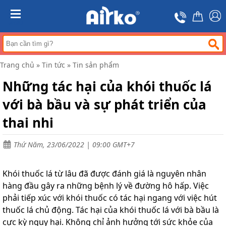
Trang
chủ
MENU
Máy
hút
ẩm
Trang chủ
»
Tin tức
»
Tin sản phẩm
Máy
lọc
Những tác hại của khói thuốc lá
không
khí
với bà bầu và sự phát triển của
Điều
thai nhi
hòa
di
động
Thứ Năm, 23/06/2022 | 09:00 GMT+7
công
nghiệp
Khói thuốc lá từ lâu đã được đánh giá là nguyên nhân
Tin
tức
hàng đầu gây ra những bệnh lý về đường hô hấp. Việc
phải tiếp xúc với khói thuốc có tác hại ngang với việc hút
Liên
hệ
thuốc lá chủ động. Tác hại của khói thuốc lá với bà bầu là
cực kỳ nguy hại. Không chỉ ảnh hưởng tới sức khỏe của