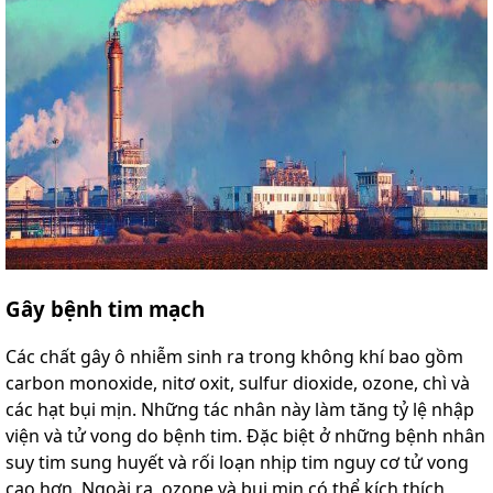
Gây
bệnh tim mạch
Các chất gây ô nhiễm sinh ra trong không khí bao gồm
carbon monoxide, nitơ oxit, sulfur dioxide, ozone, chì và
các hạt bụi mịn. Những tác nhân này làm tăng tỷ lệ nhập
viện và tử vong do bệnh tim. Đặc biệt ở những bệnh nhân
suy tim sung huyết và rối loạn nhịp tim nguy cơ tử vong
cao hơn. Ngoài ra, ozone và bụi mịn có thể kích thích