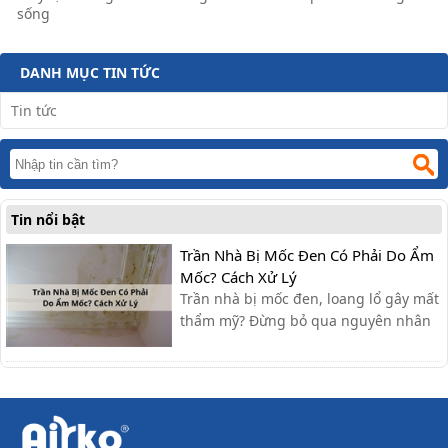
sống
DANH MỤC TIN TỨC
Tin tức
Tin nổi bật
Trần Nhà Bị Mốc Đen Có Phải Do Ẩm
Mốc? Cách Xử Lý
Trần nhà bị mốc đen, loang lổ gây mất
thẩm mỹ? Đừng bỏ qua nguyên nhân
và các cách xử lý đơn giản, hiệu quả
ngay tại nhà mà bài viết dưới đây sẽ
cập nhật nhé.