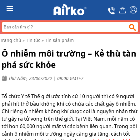
Trang
chủ
MENU
Máy
hút
ẩm
Trang chủ
»
Tin tức
»
Tin sản phẩm
Máy
lọc
Ô nhiễm môi trường – Kẻ thù tàn
không
khí
phá sức khỏe
Điều
hòa
Thứ Năm, 23/06/2022 | 09:00 GMT+7
di
động
công
Tổ chức Y tế Thế giới ước tính cứ 10 người thì có 9 người
nghiệp
phải hít thở bầu không khí có chứa các chất gây ô nhiễm.
Tin
Chỉ riêng ô nhiễm không khí được coi là nguyên nhân thứ
tức
tư gây ra tử vong trên thế giới. Tại Việt Nam, mỗi năm có
Liên
tới hơn 60,000 người mất vì các bệnh liên quan. Trong bối
hệ
cảnh ô nhiễm môi trường ngày càng gia tăng, cách tốt